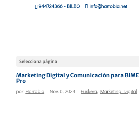
944724366
- BILBO
info@harrobia.net
Selecciona página
Análisis de Tendencias Innovadoras en
Marketing Digital y Comunicación para BIME
Pro
por
Harrobia
|
Nov. 6, 2024
|
Euskera
,
Marketing Digital