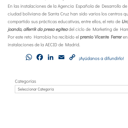
En las instalaciones de la Agencia Española de Desarrollo de 
ciudad boliviana de Santa Cruz han sido varios los centros q
compartido sus prácticas educativas, entre ellos, el reto de
Ur
joanda, alferrik da presa egitea
del ciclo de Marketing de Har
Por este reto Harrobia ha recibido el
premio Vicente Ferrer
en 
instalaciones de la AECID de Madrid.
WhatsApp
Facebook
LinkedIn
Email
Copy
¡Ayúdanos a difundirlo!
Link
Categorías