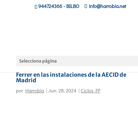
944724366
- BILBO
info@harrobia.net
Selecciona página
Harrobia Ikastola recibe el premio Vicente
Ferrer en las instalaciones de la AECID de
Madrid
por
Harrobia
|
Jun. 28, 2024
|
Ciclos FP