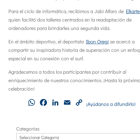
Para el ciclo de informática, recibimos a Jabi Alfaro de
Elkart
quien facilitó dos talleres centrados en la readaptación de
ordenadores para brindarles una segunda vida.
En el ámbito deportivo, el deportista
Ibon Oregi
se acercó a
compartir su inspiradora historia de superación con un enfo
especial en su conexión con el surf.
Agradecemos a todos los participantes por contribuir al
enriquecimiento de nuestros conocimientos. ¡Hasta la próxim
celebración!
WhatsApp
Facebook
LinkedIn
Email
Copy
¡Ayúdanos a difundirlo!
Link
Categorías