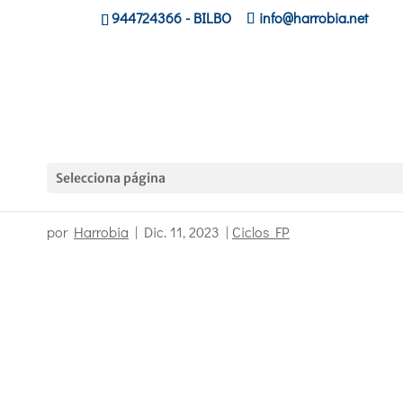
944724366
- BILBO
info@harrobia.net
Selecciona página
Celebrando el día del Euskara
por
Harrobia
|
Dic. 11, 2023
|
Ciclos FP