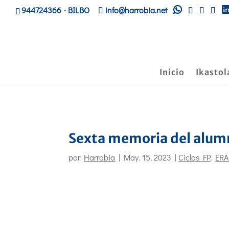
944724366
- BILBO
info@harrobia.net
Inicio
Ikastol
Sexta memoria del alu
por
Harrobia
|
May. 15, 2023
|
Ciclos FP
,
ER