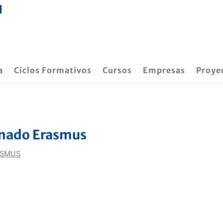
a
Ciclos Formativos
Cursos
Empresas
Proye
mnado Erasmus
ASMUS