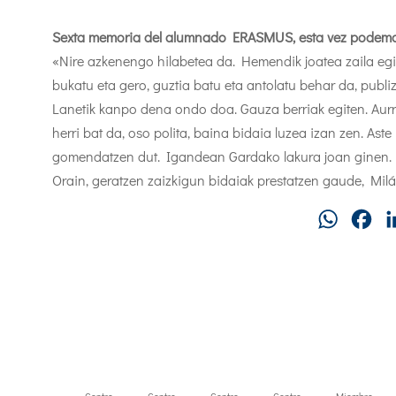
Sexta memoria del alumnado ERASMUS, esta vez podemos l
«Nire azkenengo hilabetea da. Hemendik joatea zaila eg
bukatu eta gero, guztia batu eta antolatu behar da, publ
Lanetik kanpo dena ondo doa. Gauza berriak egiten. Aur
herri bat da, oso polita, baina bidaia luzea izan zen. Ast
gomendatzen dut. Igandean Gardako lakura joan ginen. Er
Orain, geratzen zaizkigun bidaiak prestatzen gaude, Milá
WhatsAp
Fa