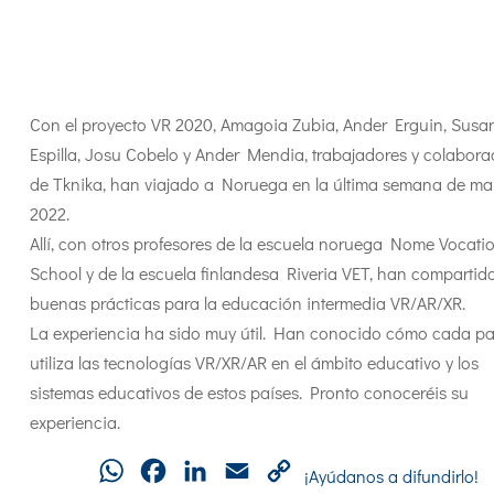
Con el proyecto VR 2020, Amagoia Zubia, Ander Erguin, Susa
Espilla, Josu Cobelo y Ander Mendia, trabajadores y colabora
de Tknika, han viajado a Noruega en la última semana de ma
2022.
Allí, con otros profesores de la escuela noruega Nome Vocati
School y de la escuela finlandesa Riveria VET, han compartid
buenas prácticas para la educación intermedia VR/AR/XR.
La experiencia ha sido muy útil. Han conocido cómo cada pa
utiliza las tecnologías VR/XR/AR en el ámbito educativo y los
sistemas educativos de estos países. Pronto conoceréis su
experiencia.
WhatsApp
Facebook
LinkedIn
Email
Copy
¡Ayúdanos a difundirlo!