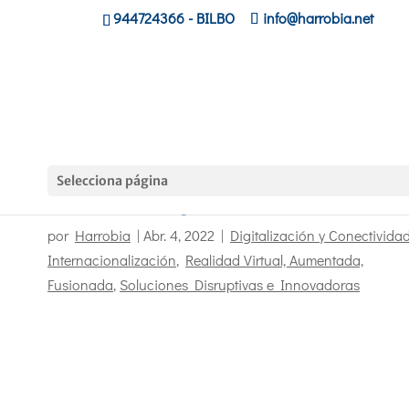
944724366
- BILBO
info@harrobia.net
Selecciona página
Tknika en Noruega
por
Harrobia
|
Abr. 4, 2022
|
Digitalización y Conectivida
Internacionalización
,
Realidad Virtual, Aumentada,
Fusionada
,
Soluciones Disruptivas e Innovadoras