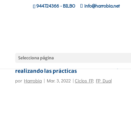
944724366
- BILBO
info@harrobia.net
Selecciona página
El alumnado de Harrobia está en las empres
realizando las prácticas
por
Harrobia
|
Mar. 3, 2022
|
Ciclos FP
,
FP Dual