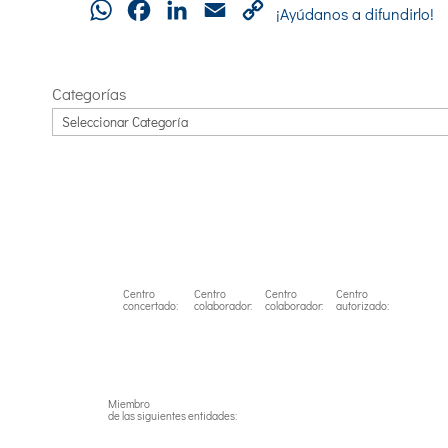
WhatsApp
Facebook
LinkedIn
Email
Copy
¡Ayúdanos a difundirlo!
Link
Categorías
Centro
Centro
Centro
Centro
concertado:
colaborador:
colaborador:
autorizado:
Miembro
de las siguientes entidades: