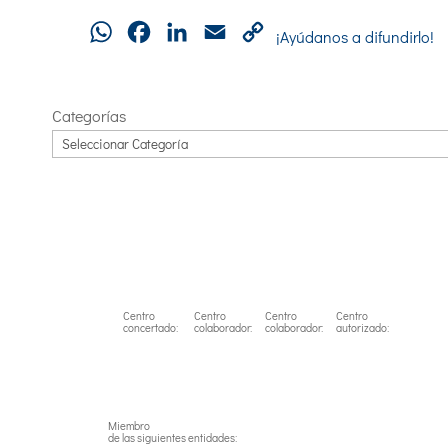
WhatsApp
Facebook
LinkedIn
Email
Copy
¡Ayúdanos a difundirlo!
Link
Categorías
Centro
Centro
Centro
Centro
concertado:
colaborador:
colaborador:
autorizado:
Miembro
de las siguientes entidades: