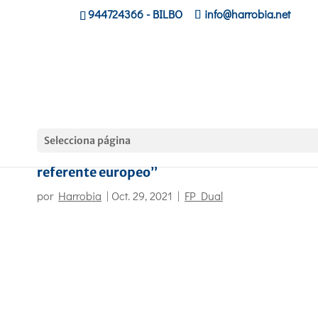
944724366
- BILBO
info@harrobia.net
Selecciona página
Jornada «La Formación Profesional Vasca. 
referente europeo”
por
Harrobia
|
Oct. 29, 2021
|
FP Dual