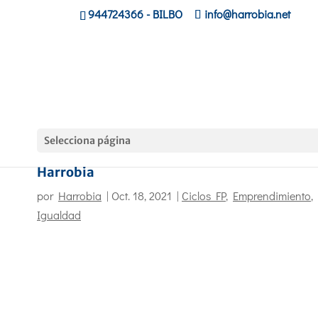
944724366
- BILBO
info@harrobia.net
Selecciona página
DEMA ofrece charlas de sensibilización en
Harrobia
por
Harrobia
|
Oct. 18, 2021
|
Ciclos FP
,
Emprendimiento
,
Igualdad