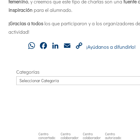
femenino
, y creemos que este tipo de charlas son una
fuente 
inspiración
para el alumnado.
¡Gracias a todos
los que participaron y a los organizadores de
actividad!
WhatsApp
Facebook
LinkedIn
Email
Copy
¡Ayúdanos a difundirlo!
Link
Categorías
Centro
Centro
Centro
Centro
concertado:
colaborador:
colaborador:
autorizado: