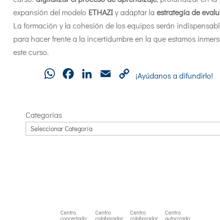
expansión del modelo
ETHAZI
y adaptar la
estrategia de eval
La formación y la cohesión de los equipos serán indispensabl
para hacer frente a la incertidumbre en la que estamos inmer
este curso.
WhatsApp
Facebook
LinkedIn
Email
Copy
¡Ayúdanos a difundirlo!
Link
Categorías
Centro
Centro
Centro
Centro
concertado:
colaborador:
colaborador:
autorizado: