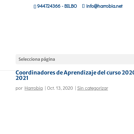
944724366
- BILBO
info@harrobia.net
Selecciona página
Primera reunión de Coordinadoras y
Coordinadores de Aprendizaje del curso 202
2021
por
Harrobia
|
Oct. 13, 2020
|
Sin categorizar