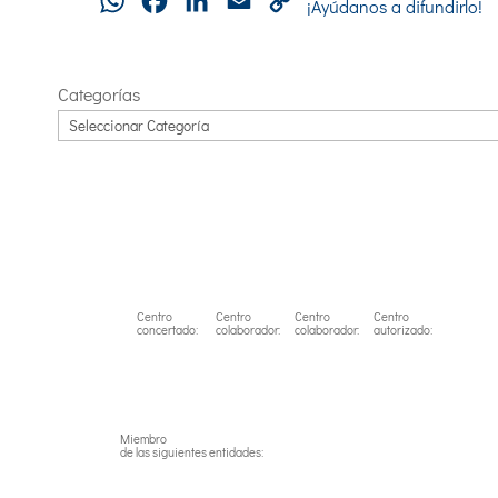
WhatsApp
Facebook
LinkedIn
Email
Copy
¡Ayúdanos a difundirlo!
Link
Categorías
Centro
Centro
Centro
Centro
concertado:
colaborador:
colaborador:
autorizado:
Miembro
de las siguientes entidades: