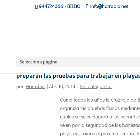
944724366
- BILBO
info@harrobia.net
Selecciona página
Los/as socorristas formados en Harrobia
preparan las pruebas para trabajar en playa
por
Harrobia
|
Abr. 10, 2014
|
Sin categorizar
Como todos los años la cruz roja de 
organiza las pruebas físicas mediante
cuales se seleccionará a los socorris
velen por la seguridad de los bañistas
playas vizcaínas el próximo verano. E