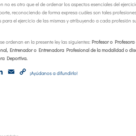
ión no es otro que el de ordenar los aspectos esenciales del ejercic
porte, reconociendo de forma expresa cuáles son tales profesione
s para el ejercicio de las mismas y atribuyendo a cada profesión s
e ordenan en la presente ley las siguientes:
Profesor o Profesor
nal, Entrenador o Entrenadora Profesional de la modalidad o dis
ora Deportiva.
p
cebook
LinkedIn
Email
Copy
¡Ayúdanos a difundirlo!
Link