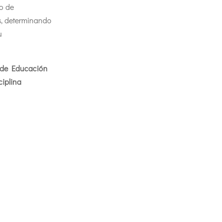
io de
s, determinando
u
a de Educación
ciplina