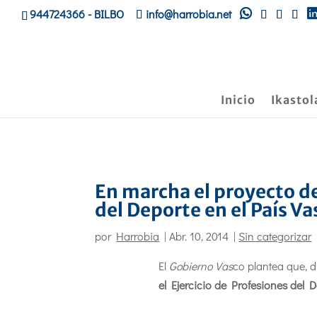
944724366
- BILBO
info@harrobia.net
Inicio
Ikastol
En marcha el proyecto de
del Deporte en el País Va
por
Harrobia
|
Abr. 10, 2014
|
Sin categorizar
El
Gobierno Vas
co plantea que, d
el Ejercicio de Profesiones del 