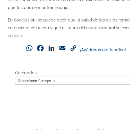
puertas para encontrar trabajo.
En conclusión, se puede decir que la salud de los ciclos forma
en euskara es buena y que el futuro del mundo laboral se escr
euskara.
WhatsApp
Facebook
LinkedIn
Email
Copy
¡Ayúdanos a difundirlo!
Link
Categorías