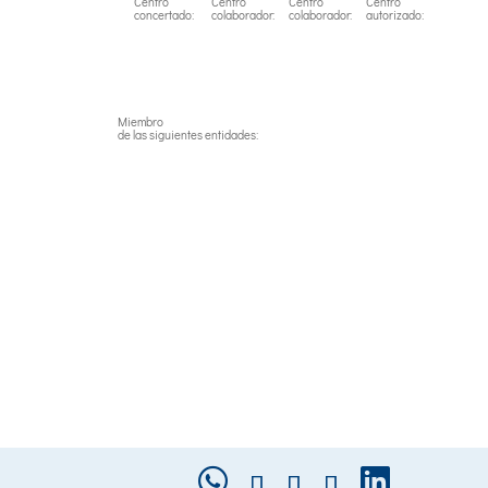
Centro
Centro
Centro
Centro
concertado:
colaborador:
colaborador:
autorizado:
Miembro
de las siguientes entidades: