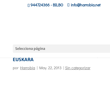
944724366
- BILBO
info@harrobia.net
Selecciona página
DE LA ESCUELA AL MERCADO LABORAL, EN
EUSKARA
por
Harrobia
|
May. 22, 2013
|
Sin categorizar