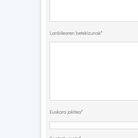
Lanbilearen betekizunak*
Euskara jakitea*