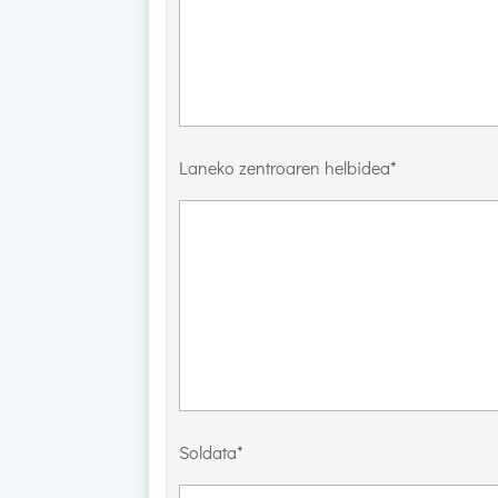
Laneko zentroaren helbidea*
Soldata*