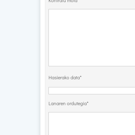
Kontratu mota*
Hasierako data*
Lanaren ordutegia*