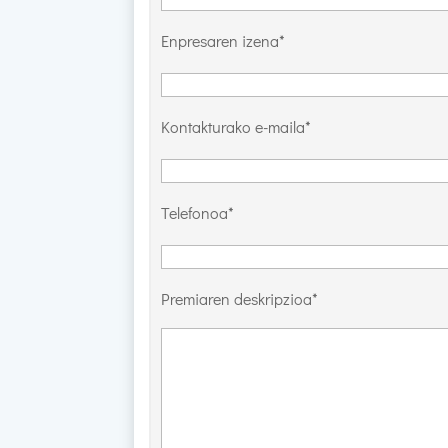
Enpresaren izena*
Kontakturako e-maila*
Telefonoa*
Premiaren deskripzioa*