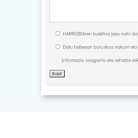
HARROBIAren buletina jaso nahi du
Datu babesari buruzkoa irakurri eta
Informazio osagarria eta zehatza es