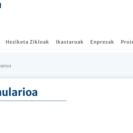
Heziketa Zikloak
Ikastaroak
Enpresak
Proi
larioa
mularioa