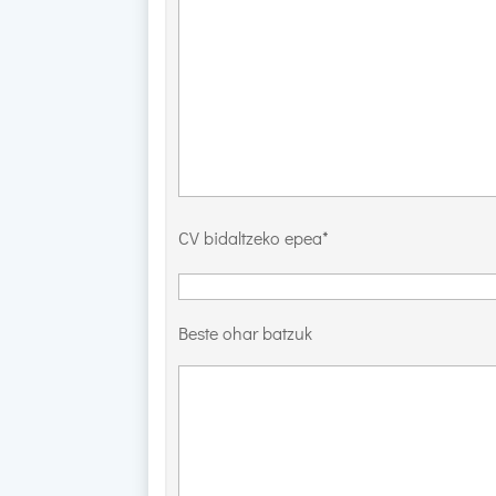
CV bidaltzeko epea*
Beste ohar batzuk