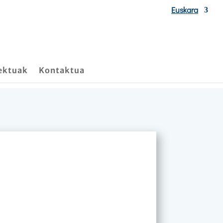
Euskara
ektuak
Kontaktua