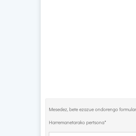
Mesedez, bete ezazue ondorengo formular
Harremanetarako pertsona*