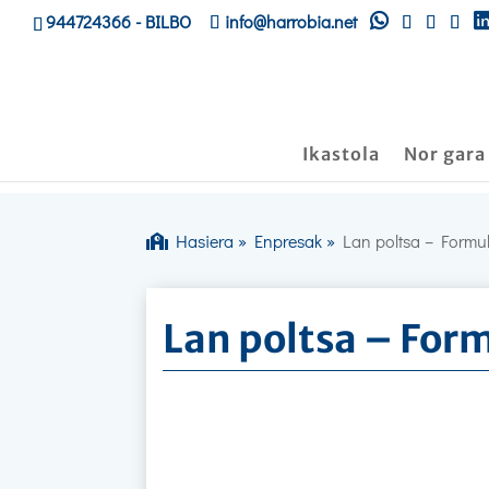
944724366
- BILBO
info@harrobia.net
Ikastola
Nor gara
Hasiera
»
Enpresak
»
Lan poltsa – Formu
Lan poltsa – For