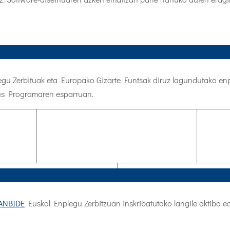
gu Zerbituak eta Europako Gizarte Funtsak diruz lagundutako en
us Programaren esparruan.
ANBIDE
Euskal Enplegu Zerbitzuan inskribatutako langile aktibo e