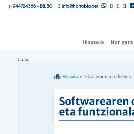
944724366
- BILBO
info@harrobia.net
Ikastola
Nor gara
Curso
Hasiera
»
»
Softwarearen diseinu t
Softwarearen 
eta funtzional