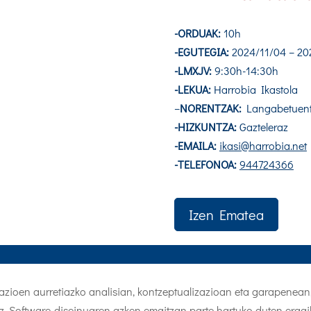
-ORDUAK:
10h
-EGUTEGIA:
2024/11/04 – 20
-LMXJV:
9:30h-14:30h
-LEKUA:
Harrobia Ikastola
–
NORENTZAK:
Langabetuent
-HIZKUNTZA:
Gazteleraz
-EMAILA:
ikasi@harrobia.net
-TELEFONOA:
944724366
Izen Ematea
kazioen aurretiazko analisian, kontzeptualizazioan eta garapenean
liz. Software-diseinuaren azken emaitzan parte hartuko duten eragi