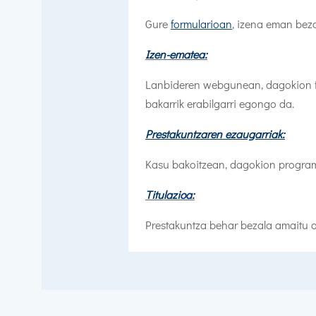
Gure
formularioan
, izena eman beza
Izen-ematea:
Lanbideren webgunean, dagokion f
bakarrik erabilgarri egongo da.
Prestakuntzaren ezaugarriak:
Kasu bakoitzean, dagokion programa
Titulazioa:
Prestakuntza behar bezala amaitu 