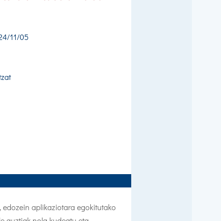
24/11/05
zat
, edozein aplikaziotara egokitutako
le guztiak nola kudeatu eta