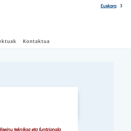
Euskara
ektuak
Kontaktua
iseinu teknikoa eta funtzionala