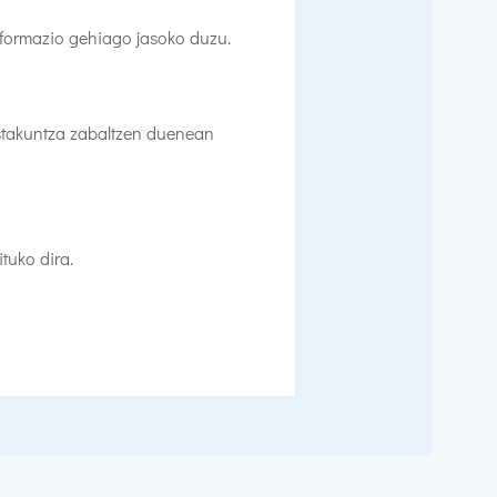
informazio gehiago jasoko duzu.
stakuntza zabaltzen duenean
tuko dira.