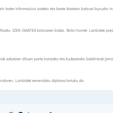
in laster informazioa izateko eta beste ikastaro batzuei buruzko 
itxako IZEN EMATEA botoiaren bidez. Botoi horrek Lanbidek pre
k eskatzen dituen parte hartzeko eta kudeatzeko baldintzak jarrai
ondoren, Lanbidek emandako diploma lortuko da.