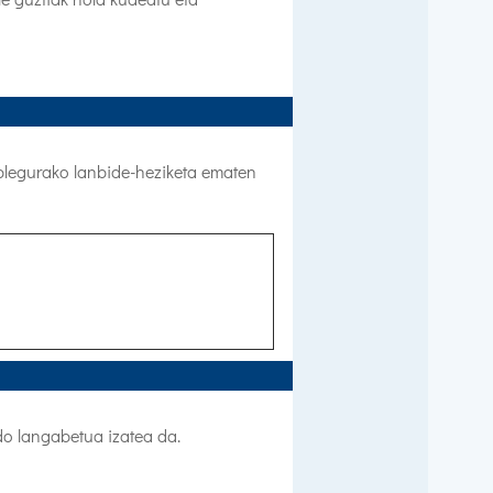
plegurako lanbide-heziketa ematen
do langabetua izatea da.