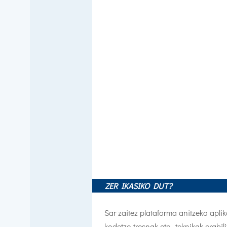
ZER IKASIKO DUT?
Sar zaitez plataforma anitzeko apli
kodetze-tresnak eta -teknikak erabi