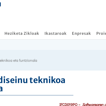
Heziketa Zikloak
Ikastaroak
Enpresak
Proi
eknikoa eta funtzionala
diseinu teknikoa
a
IFCD019PO –
Softwarearen d