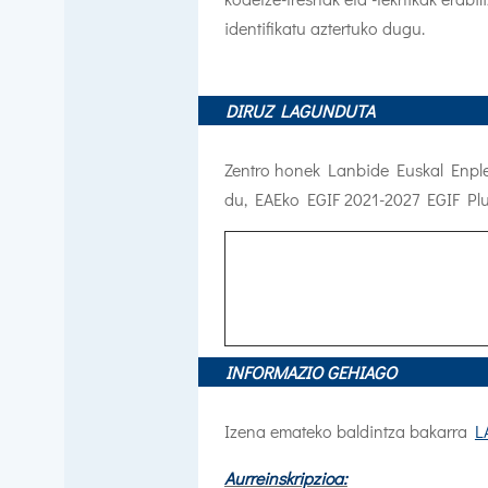
identifikatu aztertuko dugu.
DIRUZ LAGUNDUTA
Zentro honek Lanbide Euskal Enple
du,
EAEko EGIF 2021-2027 EGIF Pl
INFORMAZIO GEHIAGO
Izena emateko baldintza bakarra
L
Aurreinskripzioa: