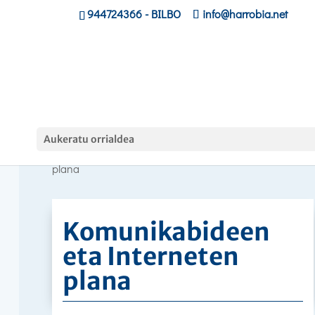
944724366
- BILBO
info@harrobia.net
Curso
Aukeratu orrialdea
Hasiera
»
»
Komunikabideen eta Interneten
plana
Komunikabideen
eta Interneten
plana