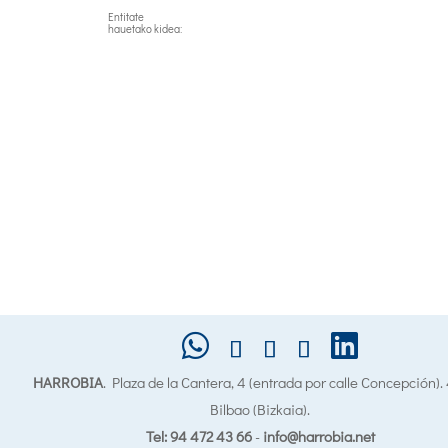
Entitate
hauetako kidea:
HARROBIA
. Plaza de la Cantera, 4 (entrada por calle Concepción)
Bilbao (Bizkaia).
Tel: 94 472 43 66
-
info@harrobia.net