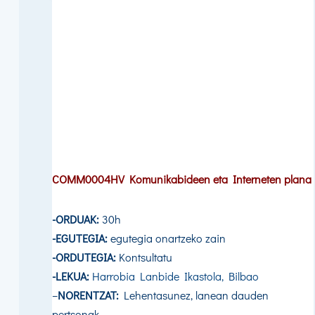
COMM0004HV Komunikabideen eta Interneten plana
-ORDUAK:
30h
-EGUTEGIA:
egutegia onartzeko zain
-ORDUTEGIA:
Kontsultatu
-LEKUA:
Harrobia Lanbide Ikastola, Bilbao
–
NORENTZAT:
Lehentasunez, lanean dauden
pertsonak