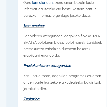
Gure
formularioan
, izena eman bezain laster
informazioa izateko eta beste ikastaro batzuei
buruzko informazio gehiago jasoko duzu.
Izen-ematea:
Lanbideren webgunean, dagokion fitxako IZEN
EMATEA botoiaren bidez. Botoi horrek Lanbidek
prestakuntza zabaltzen duenean bakarrik
erabilgarri egongo da.
Prestakuntzaren ezaugarriak:
Kasu bakoitzean, dagokion programak eskatzen
dituen parte hartzeko eta kudeatzeko baldintzak
jarraituko dira.
Titulazioa: