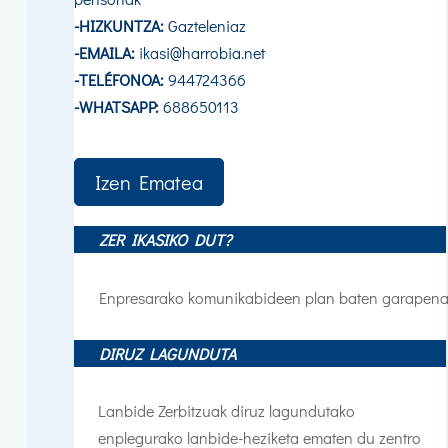
-HIZKUNTZA:
Gazteleniaz
-EMAILA:
ikasi@harrobia.net
-TELÉFONOA:
944724366
-WHATSAPP:
688650113
Izen Ematea
ZER IKASIKO DUT?
Enpresarako komunikabideen plan baten garapena e
DIRUZ LAGUNDUTA
Lanbide Zerbitzuak diruz lagundutako
enplegurako lanbide-heziketa ematen du zentro