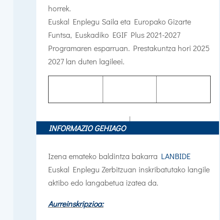
horrek.
Euskal Enplegu Saila eta Europako Gizarte
Funtsa, Euskadiko EGIF Plus 2021-2027
Programaren esparruan. Prestakuntza hori 2025
2027 lan duten lagileei.
INFORMAZIO GEHIAGO
Izena emateko baldintza bakarra
LANBIDE
Euskal Enplegu Zerbitzuan inskribatutako langile
aktibo edo langabetua izatea da.
Aurreinskripzioa: