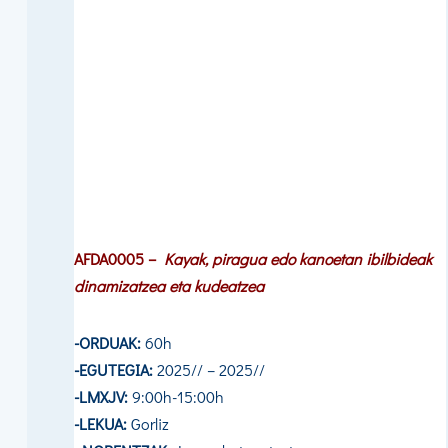
AFDA0005 –
Kayak, piragua edo kanoetan ibilbideak
dinamizatzea eta kudeatzea
-ORDUAK:
60h
-EGUTEGIA:
2025// – 2025//
-LMXJV:
9:00h-15:00h
-LEKUA:
Gorliz