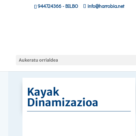
944724366
- BILBO
info@harrobia.net
Curso
Aukeratu orrialdea
Hasiera
»
»
Kayak Dinamizazioa
Kayak
Dinamizazioa