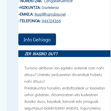
–
NORENTZAK:
Langabetuentzat
-HIZKUNTZA:
Gazteleraz
-EMAILA:
ikasi@harrobia.net
-TELEFONOA:
944724366
Info Gehiago
ZER IKASIKO DUT?
Turismo aktiboan lan egiteko aukerak izan nahi
dituzu? Uretako jardueretan dinamikak hobetu
nahi dituzu?
Prestakuntza honekin, erabiltzaileak ur lasaietan
zehar gidatzen, dinamizatzen eta kudeatzen
ikasiko duzu, kayakak, kanoak edo piraguak
segurtasun-baldintzetan erabiliz, ingurumena