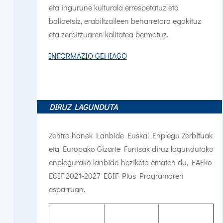
eta ingurune kulturala errespetatuz eta
balioetsiz, erabiltzaileen beharretara egokituz
eta zerbitzuaren kalitatea bermatuz.
INFORMAZIO GEHIAGO
DIRUZ LAGUNDUTA
Zentro honek Lanbide Euskal Enplegu Zerbituak
eta Europako Gizarte Funtsak diruz lagundutako
enplegurako lanbide-heziketa ematen du,
EAEko
EGIF 2021-2027 EGIF Plus Programaren
esparruan.