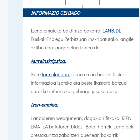
INFORMAZIO GEHIAGO
Izena emateko baldintza bakarra
LANBIDE
Euskal Enplegu Zerbitzuan inskribatutako langile
aktibo edo langabetua izatea da.
Aurreinskripzioa:
Gure
formularioan
, izena eman bezain laster
informazioa izateko eta beste ikastaro batzuei
buruzko informazio gehiago jasoko duzu.
Izen-ematea:
Lanbideren webgunean, dagokion fitxako IZEN
EMATEA botoiaren bidez. Botoi horrek Lanbidek
prestakuntza zabaltzen duenean bakarrik