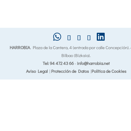
HARROBIA
. Plaza de la Cantera, 4 (entrada por calle Concepción)
Bilbao (Bizkaia).
Tel: 94 472 43 66
-
info@harrobia.net
Aviso Legal
|
Protección de Datos
|
Política de Cookies