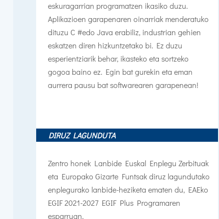
eskuragarrian programatzen ikasiko duzu.
Aplikazioen garapenaren oinarriak menderatuko
dituzu C #edo Java erabiliz, industrian gehien
eskatzen diren hizkuntzetako bi. Ez duzu
esperientziarik behar, ikasteko eta sortzeko
gogoa baino ez. Egin bat gurekin eta eman
aurrera pausu bat softwarearen garapenean!
DIRUZ LAGUNDUTA
Zentro honek Lanbide Euskal Enplegu Zerbituak
eta Europako Gizarte Funtsak diruz lagundutako
enplegurako lanbide-heziketa ematen du,
EAEko
EGIF 2021-2027 EGIF Plus Programaren
esparruan.