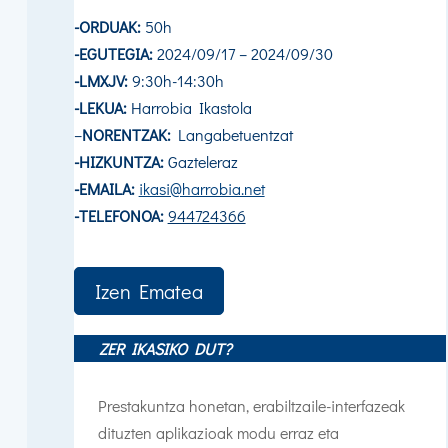
-ORDUAK:
50h
-EGUTEGIA:
2024/09/17 – 2024/09/30
-LMXJV:
9:30h-14:30h
-LEKUA:
Harrobia Ikastola
–
NORENTZAK:
Langabetuentzat
-HIZKUNTZA:
Gazteleraz
-EMAILA:
ikasi@harrobia.net
-TELEFONOA:
944724366
Izen Ematea
ZER IKASIKO DUT?
Prestakuntza honetan, erabiltzaile-interfazeak
dituzten aplikazioak modu erraz eta