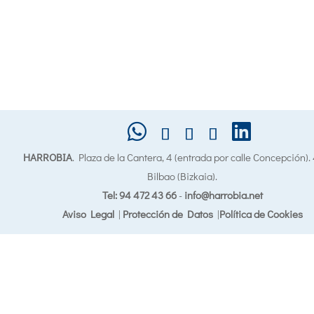
HARROBIA
. Plaza de la Cantera, 4 (entrada por calle Concepción)
Bilbao (Bizkaia).
Tel: 94 472 43 66
-
info@harrobia.net
Aviso Legal
|
Protección de Datos
|
Política de Cookies