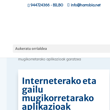
944724366
- BILBO
info@harrobia.net
Curso
Aukeratu orrialdea
Hasiera
»
»
Interneterako eta gailu
mugikorretarako aplikazioak garatzea
Interneterako eta
gailu
mugikorretarako
aplikazioak