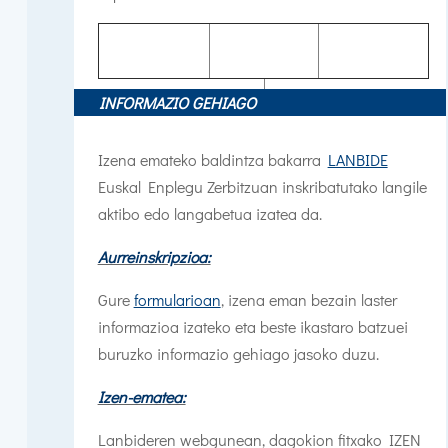
INFORMAZIO GEHIAGO
Izena emateko baldintza bakarra
LANBIDE
Euskal Enplegu Zerbitzuan inskribatutako langile
aktibo edo langabetua izatea da.
Aurreinskripzioa:
Gure
formularioan
, izena eman bezain laster
informazioa izateko eta beste ikastaro batzuei
buruzko informazio gehiago jasoko duzu.
Izen-ematea:
Lanbideren webgunean, dagokion fitxako IZEN