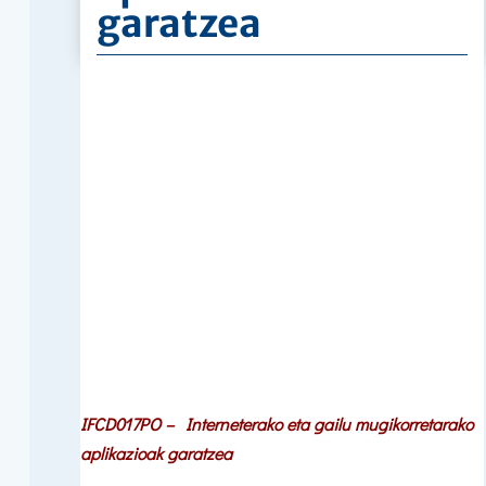
garatzea
IFCD017PO – Interneterako eta gailu mugikorretarako
aplikazioak garatzea