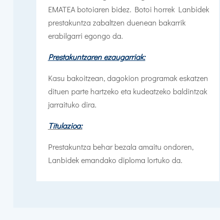
EMATEA botoiaren bidez. Botoi horrek Lanbidek
prestakuntza zabaltzen duenean bakarrik
erabilgarri egongo da.
Prestakuntzaren ezaugarriak:
Kasu bakoitzean, dagokion programak eskatzen
dituen parte hartzeko eta kudeatzeko baldintzak
jarraituko dira.
Titulazioa:
Prestakuntza behar bezala amaitu ondoren,
Lanbidek emandako diploma lortuko da.