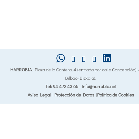
HARROBIA
. Plaza de la Cantera, 4 (entrada por calle Concepción)
Bilbao (Bizkaia).
Tel: 94 472 43 66
-
info@harrobia.net
Aviso Legal
|
Protección de Datos
|
Política de Cookies