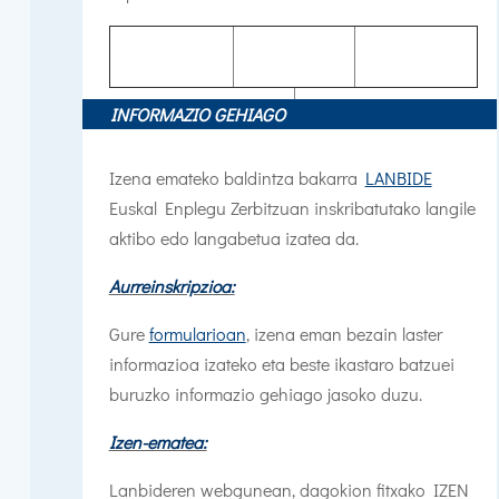
INFORMAZIO GEHIAGO
Izena emateko baldintza bakarra
LANBIDE
Euskal Enplegu Zerbitzuan inskribatutako langile
aktibo edo langabetua izatea da.
Aurreinskripzioa:
Gure
formularioan
, izena eman bezain laster
informazioa izateko eta beste ikastaro batzuei
buruzko informazio gehiago jasoko duzu.
Izen-ematea:
Lanbideren webgunean, dagokion fitxako IZEN