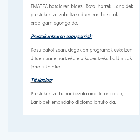
EMATEA botoiaren bidez. Botoi horrek Lanbidek
prestakuntza zabaltzen duenean bakarrik
erabilgarri egongo da.
Prestakuntzaren ezaugarriak:
Kasu bakoitzean, dagokion programak eskatzen
dituen parte hartzeko eta kudeatzeko baldintzak
jarraituko dira.
Titulazioa:
Prestakuntza behar bezala amaitu ondoren,
Lanbidek emandako diploma lortuko da.