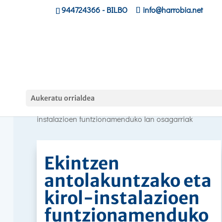
944724366
- BILBO
info@harrobia.net
Curso
Aukeratu orrialdea
Hasiera
»
»
Ekintzen antolakuntzako eta kirol-
instalazioen funtzionamenduko lan osagarriak
Ekintzen
antolakuntzako eta
kirol-instalazioen
funtzionamenduko