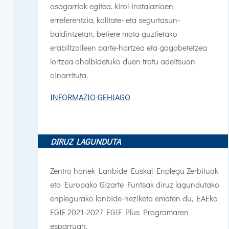
osagarriak egitea, kirol-instalazioen
erreferentzia, kalitate- eta segurtasun-
baldintzetan, betiere mota guztietako
erabiltzaileen parte-hartzea eta gogobetetzea
lortzea ahalbidetuko duen tratu adeitsuan
oinarrituta.
INFORMAZIO GEHIAGO
DIRUZ LAGUNDUTA
Zentro honek Lanbide Euskal Enplegu Zerbituak
eta Europako Gizarte Funtsak diruz lagundutako
enplegurako lanbide-heziketa ematen du,
EAEko
EGIF 2021-2027 EGIF Plus Programaren
esparruan.