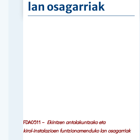
lan osagarriak
FDA0511
–
Ekintzen antolakuntzako eta
kirol-instalazioen funtzionamenduko lan osagarriak