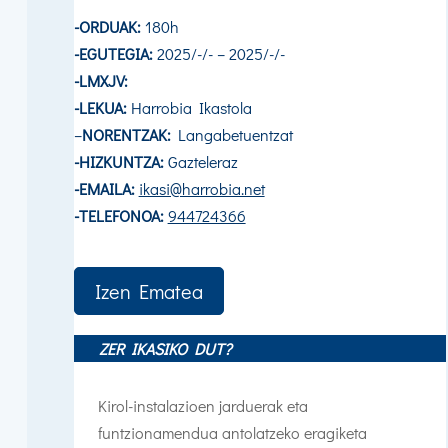
-ORDUAK:
180h
-EGUTEGIA:
2025/-/- – 2025/-/-
-LMXJV:
-LEKUA:
Harrobia Ikastola
–
NORENTZAK:
Langabetuentzat
-HIZKUNTZA:
Gazteleraz
-EMAILA:
ikasi@harrobia.net
-TELEFONOA:
944724366
Izen Ematea
ZER IKASIKO DUT?
Kirol-instalazioen jarduerak eta
funtzionamendua antolatzeko eragiketa