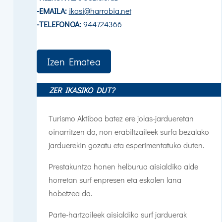
-EMAILA:
ikasi@harrobia.net
-TELEFONOA:
944724366
Izen Ematea
ZER IKASIKO DUT?
Turismo Aktiboa batez ere jolas-jardueretan
oinarritzen da, non erabiltzaileek surfa bezalako
jarduerekin gozatu eta esperimentatuko duten.
Prestakuntza honen helburua aisialdiko alde
horretan surf enpresen eta eskolen lana
hobetzea da.
Parte-hartzaileek aisialdiko surf jarduerak