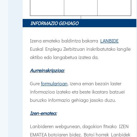
INFORMAZIO GEHIAGO
Izena emateko baldintza bakarra
LANBIDE
Euskal Enplegu Zerbitzuan inskribatutako langile
aktibo edo langabetua izatea da.
Aurreinskripzioa:
Gure
formularioan
, izena eman bezain laster
informazioa izateko eta beste ikastaro batzuei
buruzko informazio gehiago jasoko duzu.
Izen-ematea:
Lanbideren webgunean, dagokion fitxako IZEN
EMATEA botoiaren bidez. Botoi horrek Lanbidek