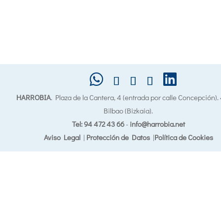
HARROBIA
. Plaza de la Cantera, 4 (entrada por calle Concepción)
Bilbao (Bizkaia).
Tel: 94 472 43 66
-
info@harrobia.net
Aviso Legal
|
Protección de Datos
|
Política de Cookies