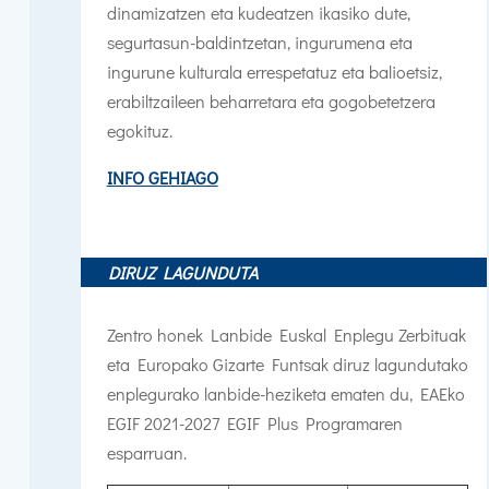
dinamizatzen eta kudeatzen ikasiko dute,
segurtasun-baldintzetan, ingurumena eta
ingurune kulturala errespetatuz eta balioetsiz,
erabiltzaileen beharretara eta gogobetetzera
egokituz.
INFO GEHIAGO
DIRUZ LAGUNDUTA
Zentro honek Lanbide Euskal Enplegu Zerbituak
eta Europako Gizarte Funtsak diruz lagundutako
enplegurako lanbide-heziketa ematen du,
EAEko
EGIF 2021-2027 EGIF Plus Programaren
esparruan.