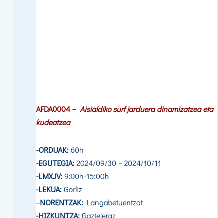
AFDA0004 –
Aisialdiko surf jarduera dinamizatzea eta
kudeatzea
-ORDUAK:
60h
-EGUTEGIA:
2024/09/30 – 2024/10/11
-LMXJV:
9:00h-15:00h
-LEKUA:
Gorliz
–
NORENTZAK:
Langabetuentzat
-HIZKUNTZA:
Gazteleraz