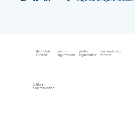
Link
Itundutako
Zentro
Zentro
Baimendutako
zentroa:
laguntzailea:
laguntzailea:
zentroa:
Entitate
hauetako kidea: