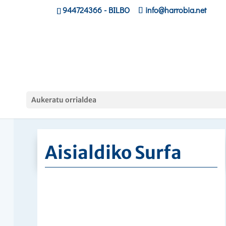
944724366
- BILBO
info@harrobia.net
Curso
Aukeratu orrialdea
Hasiera
»
»
Aisialdiko Surfa
Aisialdiko Surfa