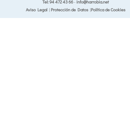
Tel: 94 472 43 66
-
info@harrobia.net
Aviso Legal
|
Protección de Datos
|
Política de Cookies