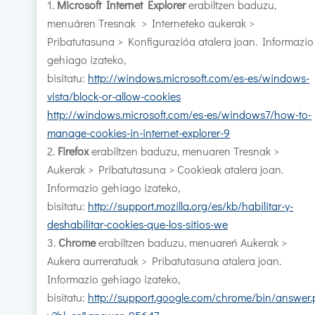
Microsoft Internet Explorer
erabiltzen baduzu,
menuáren Tresnak > Interneteko aukerak >
Pribatutasuna > Konfigurazióa atalera joan. Informazio
gehiago izateko,
bisitatu:
http://windows.microsoft.com/es-es/windows-
vista/block-or-allow-cookies
http://windows.microsoft.com/es-es/windows7/how-to-
manage-cookies-in-internet-explorer-9
Firefox
erabiltzen baduzu, menuaren Tresnak >
Aukerak > Pribatutasuna > Cookieak atalera joan.
Informazio gehiago izateko,
bisitatu:
http://support.mozilla.org/es/kb/habilitar-y-
deshabilitar-cookies-que-los-sitios-we
Chrome
erabiltzen baduzu, menuareń Aukerak >
Aukera aurreratuak > Pribatutasuna atalera joan.
Informazio gehiago izateko,
bisitatu:
http://support.google.com/chrome/bin/answer.