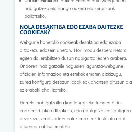
Cookie teknikoak
: aukera ematen dute webgunean
nabigatzeko eta hango aukera eta zerbitzuak
baliatzeko.
NOLA DESAKTIBA EDO EZABA DAITEZKE
COOKIEAK?
Webgune honetako cookieak desaktiba edo ezaba
ditzakezu edozein unetan. Hori modu desberdinetara
egiten da, erabiltzen duzun nabigatzailearen arabera.
Ondoren, nabigatzaile nagusien laguntza-webgune
ofizialen informazioa eta estekak ematen dizkizugu,
zurea konfigura dezazun, cookieak onartzen dituzun ala
ez erabaki ahal izateko.
Horrela, nabigatzailea konfiguratzeko tresnen bidez
cookieak blokea ditzakezu, edo nabigatzailea konfigura
dezakezu, zerbitzariren batek cookieak instalatu nahi
dituenean abisu emateko: