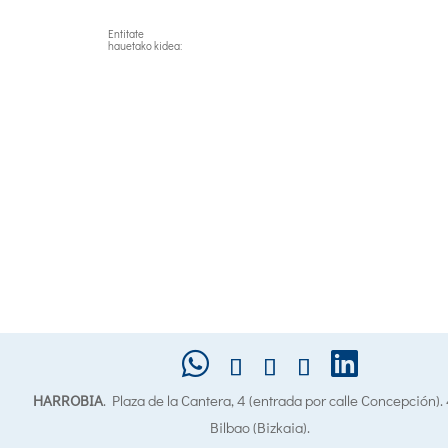
Entitate
hauetako kidea:
HARROBIA
. Plaza de la Cantera, 4 (entrada por calle Concepción)
Bilbao (Bizkaia).