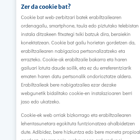
Zer da cookie bat?
Cookie bat web-zerbitzari batek erabiltzailearen
ordenagailu, smartphone, taula edo piztutako telebistan
instala ditzakeen fitxategi txiki batzuk dira, beraiekin
konektatzean. Cookie bat gailu horietan gordetzen da,
erabiltzailearen nabigazioa pertsonalizatzeko eta
errazteko. Cookie-ak erabiltzaile bakarra eta haren
gailuari lotuta daude soilik, eta ez du erreferentziarik
ematen haren datu pertsonalik ondorioztatze aldera.
Erabiltzaileak bere nabigatzailea ezar dezake
webgunetik bidalitako cookie-en instalazioaren berri
jaso edo ukatzeko.
Cookie-ek web orriak bizkorrago eta erabiltzailearen
lehentasunetara egokituta funtzionatzea ahalbidetzen
dute. Adibidez, bere hizkuntza edo bere moneta propioa