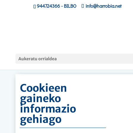
944724366
- BILBO
info@harrobia.net
Hasiera
»
Cookien politika
»
Cookieen gaineko
Aukeratu orrialdea
informazio gehiago
Cookieen
gaineko
informazio
gehiago