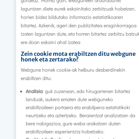
gordeaz. Horrez gain, webguneen arduradunei
laguntzen diete eurek eskainitako zerbitzuak hobetzen,
horien bidez bildutako informazio estatistikoaren
bitartez. Azkenik, ageri den publizitatea eraginkorragoa
izaten laguntzen dute, eta horren bitartez zerbitzu batzu
ere doan eskaini ahal izatea
Zein cookie mota erabiltzen ditu webgune
honek eta zertarako?
Webgune honek cookie-ak helburu desberdinekin
erabiltzen ditu:
Analisia
: guk zuzenean, edo hirugarrenen bitartez
landuak, aukera ematen dute webguneko
erabiltzaileen portaera eta erabilpena estatistikoki
neurtzeko eta aztertzeko. Beraientzat analizatzen da
bere nabigazioa, gure weba arakatzen duten
erabiltzaileen esperientzia hobetzeko.