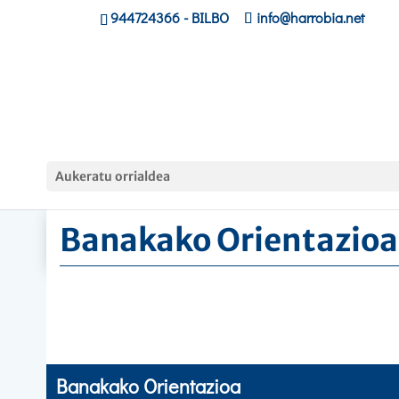
944724366
- BILBO
info@harrobia.net
Hasiera
»
Banakako Orientazioa
Aukeratu orrialdea
Banakako Orientazioa
Banakako Orientazioa