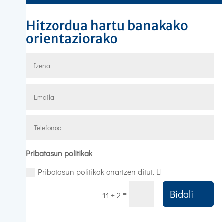
Hitzordua hartu banakako
orientaziorako
Pribatasun politikak
Pribatasun politikak onartzen ditut.
Bidali
=
11 + 2