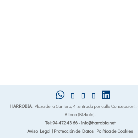
HARROBIA
. Plaza de la Cantera, 4 (entrada por calle Concepción)
Bilbao (Bizkaia).
Tel: 94 472 43 66
-
info@harrobia.net
Aviso Legal
|
Protección de Datos
|
Política de Cookies