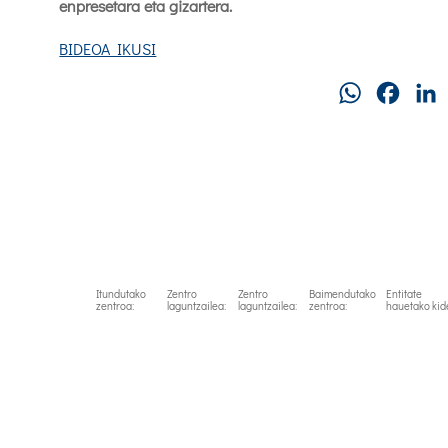
enpresetara eta gizartera.
BIDEOA IKUSI
WhatsApp
Faceb
Itundutako
Zentro
Zentro
Baimendutako
Entitate
zentroa:
laguntzailea:
laguntzailea:
zentroa:
hauetako kid