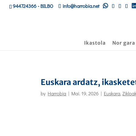
944724366
- BILBO
info@harrobia.net
Ikastola
Nor gara
Euskara ardatz, ikasket
by
Harrobia
|
Mai. 19, 2026
|
Euskara
,
Zikloa