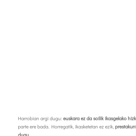
Harrobian argi dugu:
euskara ez da soilik ikasgelako hiz
parte ere bada. Horregatik, ikasketetan ez ezik,
prestakun
dugu
.