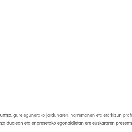
kuntza
, gure eguneroko jardunaren, harremanen eta etorkizun prof
tza dualean eta enpresetako egonaldietan ere euskararen presentz