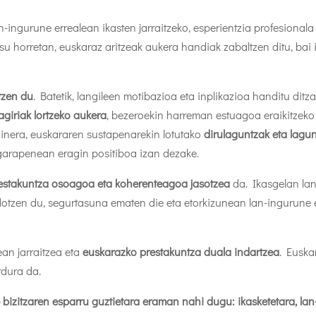
an-ingurune errealean ikasten jarraitzeko, esperientzia profesional
su horretan, euskaraz aritzeak aukera handiak zabaltzen ditu, bai i
tzen du
. Batetik, langileen motibazioa eta inplikazioa handitu ditza
tagiriak lortzeko aukera
, bezeroekin harreman estuagoa eraikitzeko
ainera, euskararen sustapenarekin lotutako
dirulaguntzak eta lag
garapenean eragin positiboa izan dezake.
estakuntza osoagoa eta koherenteagoa jasotzea
da. Ikasgelan la
otzen du, segurtasuna ematen die eta etorkizunean lan-ingurune
ean jarraitzea eta
euskarazko prestakuntza duala indartzea
. Euskar
rdura da.
 bizitzaren esparru guztietara eraman nahi dugu: ikasketetara, la