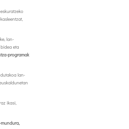
a eskuratzeko
kasleentzat,
ke, lan-
 bidea eta
untza-programak
ndutakoa lan-
 euskaldunetan
az ikasi,
n-mundura,