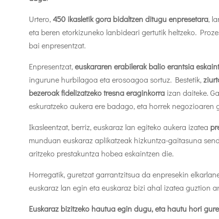
Urtero,
450 ikasletik gora bidaltzen ditugu enpresetara
, l
eta beren etorkizuneko lanbideari gertutik heltzeko. Proze
bai enpresentzat.
Enpresentzat,
euskararen erabilerak balio erantsia eskain
ingurune hurbilagoa eta erosoagoa sortuz. Bestetik,
ziur
bezeroak fidelizatzeko tresna eraginkorra
izan daiteke. G
eskuratzeko aukera ere badago, eta horrek negozioaren 
Ikasleentzat, berriz, euskaraz lan egiteko aukera izatea
pr
munduan euskaraz aplikatzeak hizkuntza-gaitasuna send
aritzeko prestakuntza hobea eskaintzen die.
Horregatik, guretzat garrantzitsua da enpresekin elkarlan
euskaraz lan egin eta euskaraz bizi ahal izatea guztion a
Euskaraz bizitzeko hautua egin dugu, eta hautu hori gure