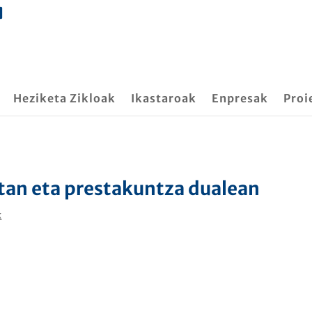
Heziketa Zikloak
Ikastaroak
Enpresak
Proi
etan eta prestakuntza dualean
k