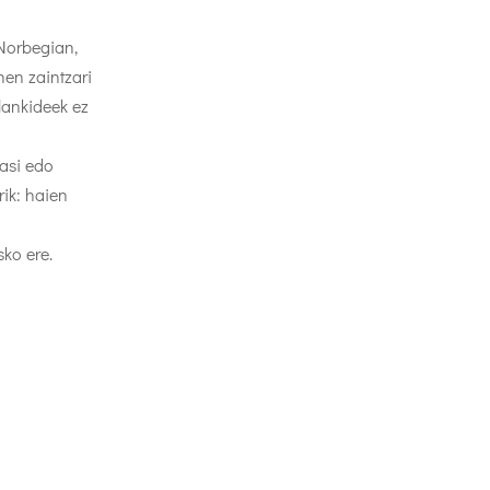
 Norbegian,
en zaintzari
 lankideek ez
kasi edo
rik: haien
sko ere.