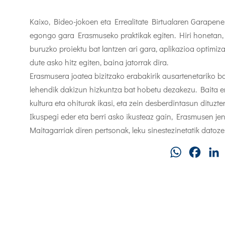
Kaixo, Bideo-jokoen eta Errealitate Birtualaren Garapen
egongo gara Erasmuseko praktikak egiten. Hiri honetan,
buruzko proiektu bat lantzen ari gara, aplikazioa optimiz
dute asko hitz egiten, baina jatorrak dira.
Erasmusera joatea bizitzako erabakirik ausartenetariko bat
lehendik dakizun hizkuntza bat hobetu dezakezu. Baita ere
kultura eta ohiturak ikasi, eta zein desberdintasun dituzten
Ikuspegi eder eta berri asko ikusteaz gain, Erasmusen je
Maitagarriak diren pertsonak, leku sinestezinetatik datoz
WhatsApp
Faceb