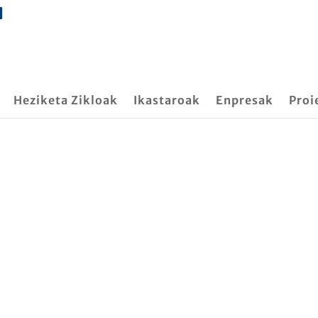
Heziketa Zikloak
Ikastaroak
Enpresak
Proi