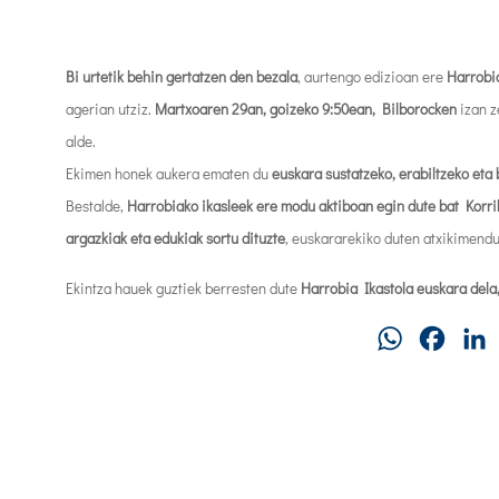
Bi urtetik behin gertatzen den bezala
, aurtengo edizioan ere
Harrobi
agerian utziz.
Martxoaren 29an, goizeko 9:50ean, Bilborocken
izan z
alde.
Ekimen honek aukera ematen du
euskara sustatzeko, erabiltzeko eta 
Bestalde,
Harrobiako ikasleek ere modu aktiboan egin dute bat Korri
argazkiak eta edukiak sortu dituzte
, euskararekiko duten atxikimend
Ekintza hauek guztiek berresten dute
Harrobia Ikastola euskara dela,
WhatsApp
Faceb