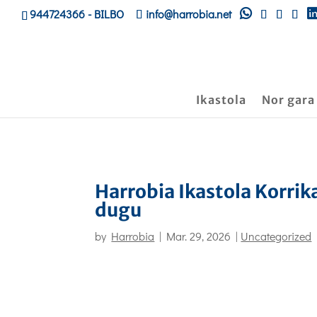
944724366
- BILBO
info@harrobia.net
Ikastola
Nor gara
Harrobia Ikastola Korrik
dugu
by
Harrobia
|
Mar. 29, 2026
|
Uncategorized