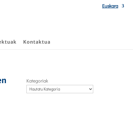
Euskara
ektuak
Kontaktua
en
Kategoriak