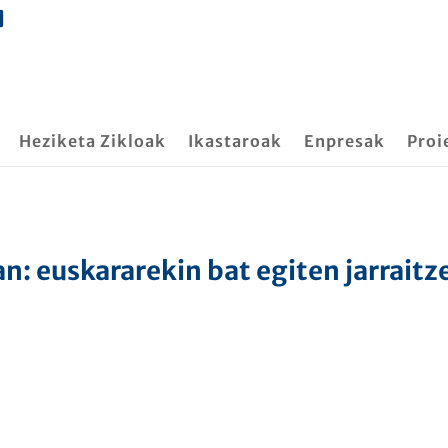
Heziketa Zikloak
Ikastaroak
Enpresak
Proi
an: euskararekin bat egiten jarraitz