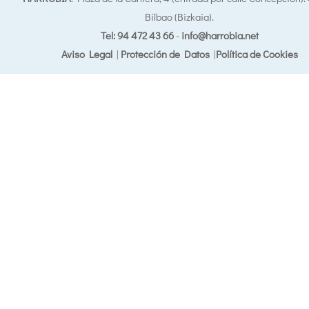
Bilbao (Bizkaia).
Tel: 94 472 43 66
-
info@harrobia.net
Aviso Legal
|
Protección de Datos
|
Política de Cookies