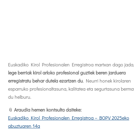
Euskadiko Kirol Profesionalen Erregistroa martxan dago jada,
lege berriak kirol arloko profesional guztiek beren jarduera
erregistratu behar dutela ezartzen du
. Neurri honek kirolaren
esparruko profesionaltasuna, kalitatea eta segurtasuna berma
du helburu.
📎
Araudia hemen kontsulta daiteke:
Euskadiko Kirol Profesionalen Erregistroa – BOPV 2025eko
abuztuaren 14a