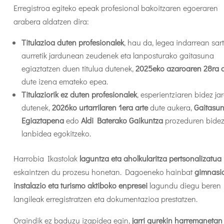
Erregistroa egiteko epeak profesional bakoitzaren egoeraren
arabera aldatzen dira:
Titulazioa duten profesionalek
, hau da, legea indarrean sar
aurretik jardunean zeudenek eta lanposturako gaitasuna
egiaztatzen duen titulua dutenek,
2025eko azaroaren 28ra a
dute izena emateko epea.
Titulaziorik ez duten profesionalek
, esperientziaren bidez ja
dutenek,
2026ko urtarrilaren 1era arte
dute aukera,
Gaitasu
Egiaztapena
edo
Aldi Baterako Gaikuntza
prozeduren bidez
lanbidea egokitzeko.
Harrobia Ikastolak
laguntza eta aholkularitza pertsonalizatua
eskaintzen du prozesu honetan. Dagoeneko hainbat
gimnasio,
instalazio eta turismo aktiboko enpresei
lagundu diegu beren
langileak erregistratzen eta dokumentazioa prestatzen.
Oraindik ez baduzu izapidea egin,
jarri gurekin harremanetan