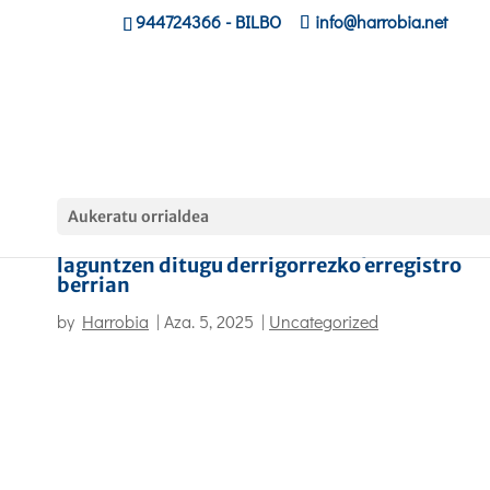
944724366
- BILBO
info@harrobia.net
Aukeratu orrialdea
Harrobia Ikastolan kirol arloko profesionala
laguntzen ditugu derrigorrezko erregistro
berrian
by
Harrobia
|
Aza. 5, 2025
|
Uncategorized