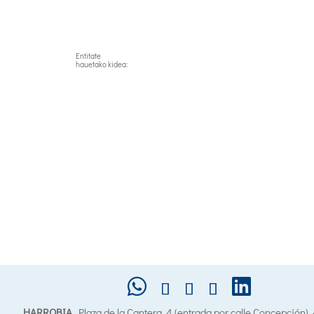
Entitate
hauetako kidea:
HARROBIA
. Plaza de la Cantera, 4 (entrada por calle Concepción)