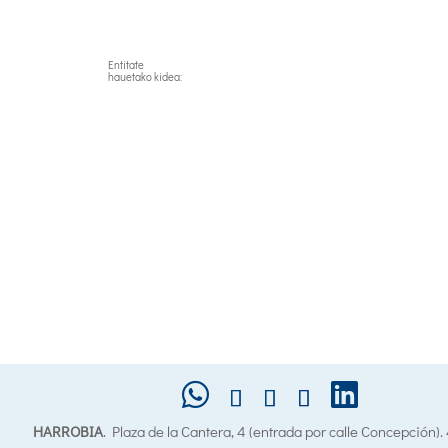
Entitate
hauetako kidea:
HARROBIA
. Plaza de la Cantera, 4 (entrada por calle Concepción)