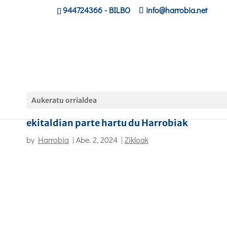
944724366
- BILBO
info@harrobia.net
Aukeratu orrialdea
Confebask-ek antolatutako LH&ENPRESA
ekitaldian parte hartu du Harrobiak
by
Harrobia
|
Abe. 2, 2024
|
Zikloak