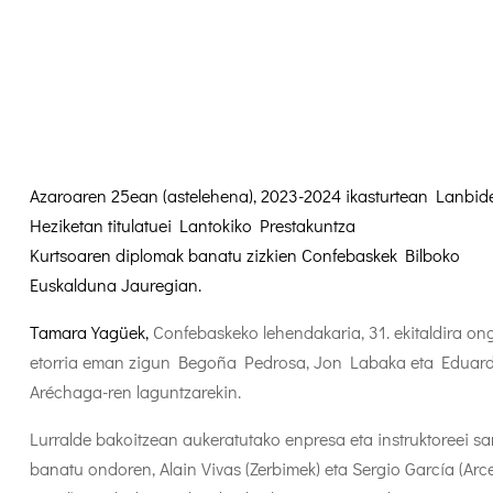
Azaroaren 25ean (astelehena), 2023-2024 ikasturtean Lanbid
Heziketan titulatuei Lantokiko Prestakuntza
Kurtsoaren diplomak banatu
zizkien Confebaskek Bilboko
Euskalduna Jauregian.
Tamara Yagüek,
Confebaskeko lehendakaria, 31. ekitaldira on
etorria eman zigun Begoña Pedrosa, Jon Labaka eta Eduar
Aréchaga-ren laguntzarekin.
Lurralde bakoitzean aukeratutako enpresa eta instruktoreei sa
banatu ondoren, Alain Vivas (Zerbimek) eta Sergio García (Arce