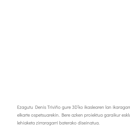
Ezagutu Denis Triviño gure 3D’ko ikaslearen lan ikarag
elkarte ospetsuarekin. Bere azken proiektua garaikur eskl
lehiaketa zirraragarri baterako diseinatua.