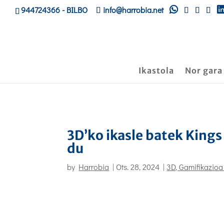
944724366
- BILBO
info@harrobia.net
Ikastola
Nor gara
3D’ko ikasle batek Kings
du
by
Harrobia
|
Ots. 28, 2024
|
3D, Gamifikazioa