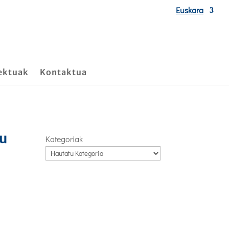
Euskara
ektuak
Kontaktua
tu
Kategoriak