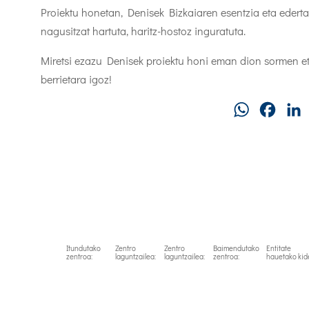
Proiektu honetan, Denisek Bizkaiaren esentzia eta edert
nagusitzat hartuta, haritz-hostoz inguratuta.
Miretsi ezazu Denisek proiektu honi eman dion sormen eta
berrietara igoz!
WhatsApp
Faceb
Itundutako
Zentro
Zentro
Baimendutako
Entitate
zentroa:
laguntzailea:
laguntzailea:
zentroa:
hauetako kid