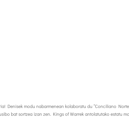
arria! Denisek modu nabarmenean kolaboratu du “Conciliano Nort
usibo bat sortzea izan zen. Kings of Warrek antolatutako estatu ma