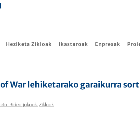
Heziketa Zikloak
Ikastaroak
Enpresak
Proi
 of War lehiketarako garaikurra sor
 eta Bideo-jokoak
,
Zikloak