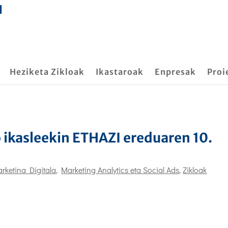
Heziketa Zikloak
Ikastaroak
Enpresak
Proi
ikasleekin ETHAZI ereduaren 10.
rketina Digitala
,
Marketing Analytics eta Social Ads
,
Zikloak