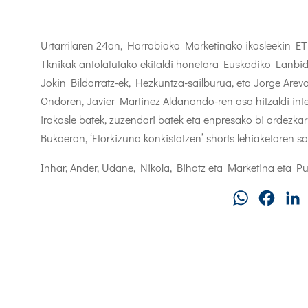
Urtarrilaren 24an, Harrobiako Marketinako ikasleekin 
Tknikak antolatutako ekitaldi honetara Euskadiko Lanbi
Jokin Bildarratz-ek, Hezkuntza-sailburua, eta Jorge Arev
Ondoren, Javier Martinez Aldanondo-ren oso hitzaldi inte
irakasle batek, zuzendari batek eta enpresako bi ordezkari
Bukaeran, ‘Etorkizuna konkistatzen’ shorts lehiaketaren s
Inhar, Ander, Udane, Nikola, Bihotz eta Marketina eta Pu
WhatsApp
Faceb