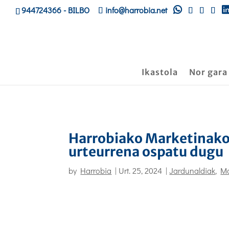
944724366
- BILBO
info@harrobia.net
Ikastola
Nor gara
Harrobiako Marketinako 
urteurrena ospatu dugu
by
Harrobia
|
Urt. 25, 2024
|
Jardunaldiak
,
Ma