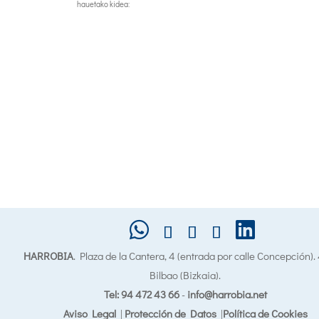
hauetako kidea:
HARROBIA
. Plaza de la Cantera, 4 (entrada por calle Concepción)
Bilbao (Bizkaia).
Tel: 94 472 43 66
-
info@harrobia.net
Aviso Legal
|
Protección de Datos
|
Política de Cookies