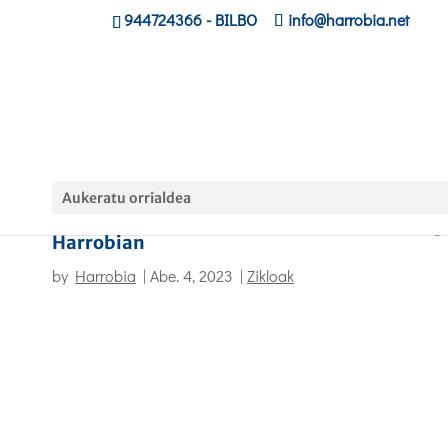
944724366
- BILBO
info@harrobia.net
Aukeratu orrialdea
Murtziako LHko zentro baten bisita izan dug
Harrobian
by
Harrobia
|
Abe. 4, 2023
|
Zikloak