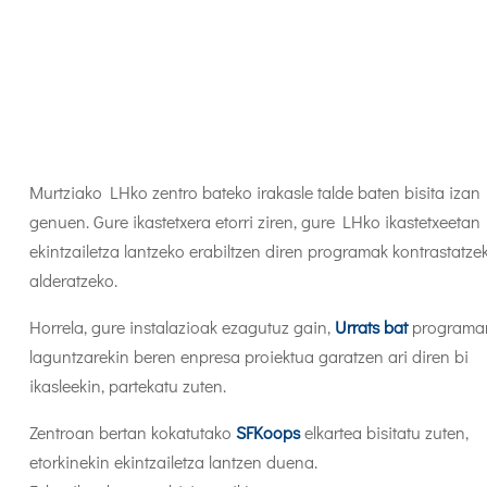
Murtziako LHko zentro bateko irakasle talde baten bisita izan
genuen. Gure ikastetxera etorri ziren, gure LHko ikastetxeetan
ekintzailetza lantzeko erabiltzen diren programak kontrastatze
alderatzeko.
Horrela, gure instalazioak ezagutuz gain,
Urrats bat
programa
laguntzarekin beren enpresa proiektua garatzen ari diren bi
ikasleekin, partekatu zuten.
Zentroan bertan kokatutako
SFKoops
elkartea bisitatu zuten,
etorkinekin ekintzailetza lantzen duena.