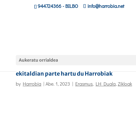
944724366
- BILBO
info@harrobia.net
Aukeratu orrialdea
Confebask-ek antolatutako LH&ENPRESA
ekitaldian parte hartu du Harrobiak
by
Harrobia
|
Abe. 1, 2023
|
Erasmus
,
LH Duala
,
Zikloak