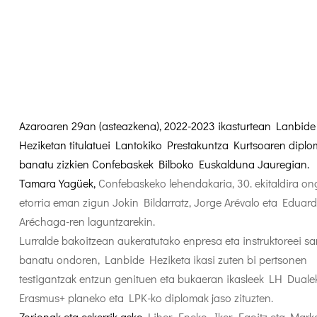
Azaroaren 29an (asteazkena), 2022-2023 ikasturtean Lanbide
Heziketan titulatuei Lantokiko Prestakuntza Kurtsoaren dipl
banatu
zizkien Confebaskek Bilboko Euskalduna Jauregian.
Tamara Yagüek,
Confebaskeko lehendakaria, 30. ekitaldira on
etorria eman zigun Jokin Bildarratz, Jorge Arévalo eta Eduar
Aréchaga-ren laguntzarekin.
Lurralde bakoitzean aukeratutako enpresa eta instruktoreei sa
banatu ondoren, Lanbide Heziketa ikasi zuten bi pertsonen
testigantzak entzun genituen eta bukaeran ikasleek LH Duale
Erasmus+ planeko eta LPK-ko diplomak jaso zituzten.
Zorionak eta eskerrik asko
Liher, Eneko, Iker, Egoitz eta Mark