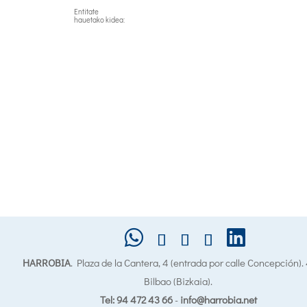
Entitate
hauetako kidea:
HARROBIA
. Plaza de la Cantera, 4 (entrada por calle Concepción)
Bilbao (Bizkaia).
Tel: 94 472 43 66
-
info@harrobia.net