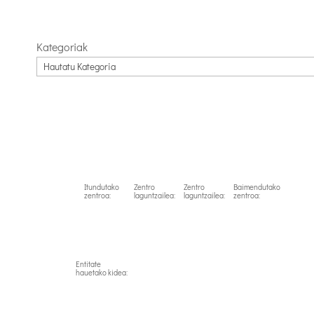
Link
Kategoriak
Itundutako
Zentro
Zentro
Baimendutako
zentroa:
laguntzailea:
laguntzailea:
zentroa:
Entitate
hauetako kidea: