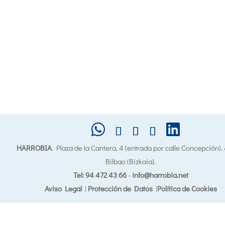
HARROBIA
. Plaza de la Cantera, 4 (entrada por calle Concepción)
Bilbao (Bizkaia).
Tel: 94 472 43 66
-
info@harrobia.net
Aviso Legal
|
Protección de Datos
|
Política de Cookies