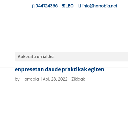
944724366
- BILBO
info@harrobia.net
Aukeratu orrialdea
Harrobiako lehenengo mailako ikasleak ere
enpresetan daude praktikak egiten
by
Harrobia
|
Api. 28, 2022
|
Zikloak