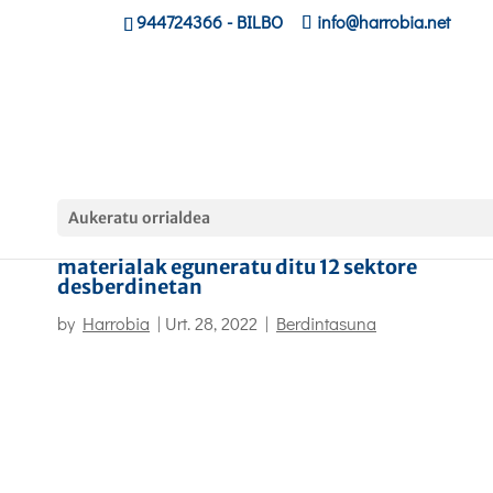
944724366
- BILBO
info@harrobia.net
Aukeratu orrialdea
Emakundek berdintasun faltari buruzko
materialak eguneratu ditu 12 sektore
desberdinetan
by
Harrobia
|
Urt. 28, 2022
|
Berdintasuna