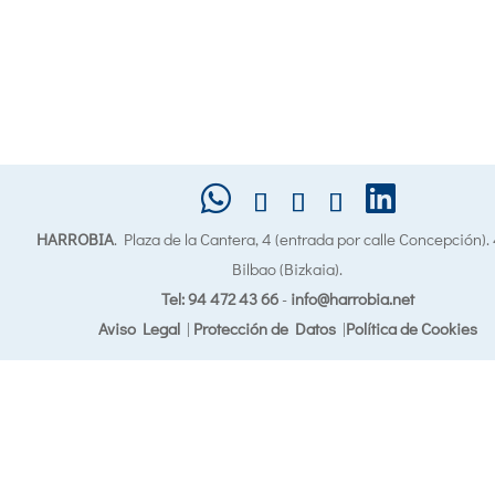
HARROBIA
. Plaza de la Cantera, 4 (entrada por calle Concepción)
Bilbao (Bizkaia).
Tel: 94 472 43 66
-
info@harrobia.net
Aviso Legal
|
Protección de Datos
|
Política de Cookies