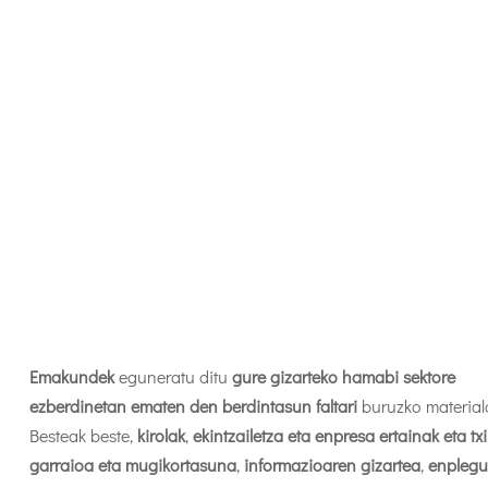
Emakundek
eguneratu ditu
gure gizarteko hamabi sektore
ezberdinetan ematen den berdintasun faltari
buruzko material
Besteak beste,
kirolak
,
ekintzailetza eta enpresa ertainak eta tx
garraioa eta mugikortasuna
,
informazioaren gizartea
,
enpleg