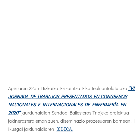
Apirilaren 22an Bizkaiko Erizaintza Elkarteak antolatutako
“VI
JORNADA DE TRABAJOS PRESENTADOS EN CONGRESOS
NACIONALES E INTERNACIONALES DE ENFERMERÍA EN
2020“
jaurdunaldian Sendoa Ballesteros Triajeko proiektua
jakineraztera eman zuen, diseminazio prozesuaren barnean.
ikusgai jardunaldiaren
BIDEOA.