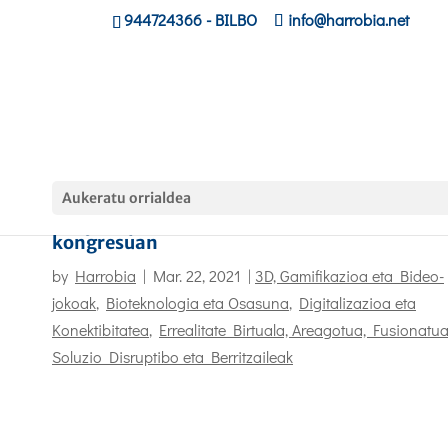
944724366
- BILBO
info@harrobia.net
Aukeratu orrialdea
Triajeko proiektua Bizkaiko erizaintza
kongresuan
by
Harrobia
|
Mar. 22, 2021
|
3D, Gamifikazioa eta Bideo-
jokoak
,
Bioteknologia eta Osasuna
,
Digitalizazioa eta
Konektibitatea
,
Errealitate Birtuala, Areagotua, Fusionatu
Soluzio Disruptibo eta Berritzaileak