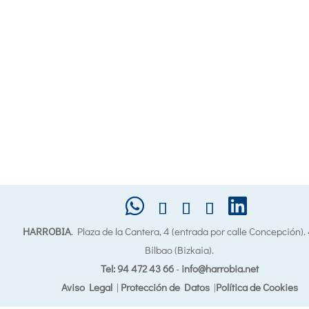
HARROBIA
. Plaza de la Cantera, 4 (entrada por calle Concepción)
Bilbao (Bizkaia).
Tel: 94 472 43 66
-
info@harrobia.net
Aviso Legal
|
Protección de Datos
|
Política de Cookies