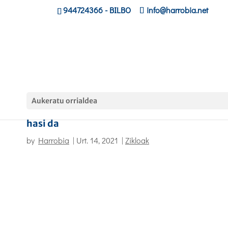
944724366
- BILBO
info@harrobia.net
Aukeratu orrialdea
Harrobiako ikasleentzat euskara ikastaroa
hasi da
by
Harrobia
|
Urt. 14, 2021
|
Zikloak