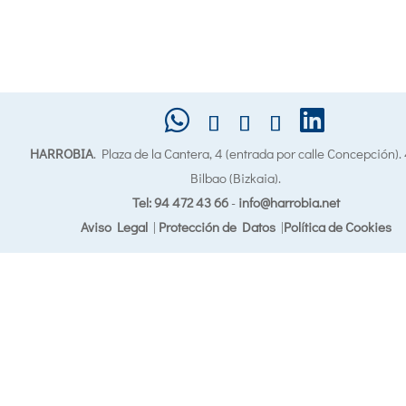
HARROBIA
. Plaza de la Cantera, 4 (entrada por calle Concepción)
Bilbao (Bizkaia).
Tel: 94 472 43 66
-
info@harrobia.net
Aviso Legal
|
Protección de Datos
|
Política de Cookies