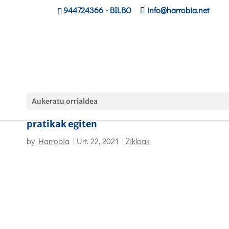
944724366
- BILBO
info@harrobia.net
Aukeratu orrialdea
Informatika zikloko ikasleak mantenuko
pratikak egiten
by
Harrobia
|
Urt. 22, 2021
|
Zikloak