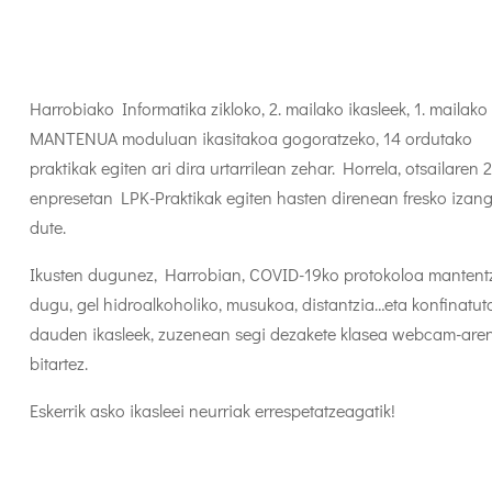
Harrobiako Informatika zikloko, 2. mailako ikasleek, 1. mailako
MANTENUA moduluan ikasitakoa gogoratzeko, 14 ordutako
praktikak egiten ari dira urtarrilean zehar. Horrela, otsailaren 
enpresetan LPK-Praktikak egiten hasten direnean fresko izan
dute.
Ikusten dugunez, Harrobian, COVID-19ko protokoloa mantent
dugu, gel hidroalkoholiko, musukoa, distantzia…eta konfinatut
dauden ikasleek, zuzenean segi dezakete klasea webcam-are
bitartez.
Eskerrik asko ikasleei neurriak errespetatzeagatik!