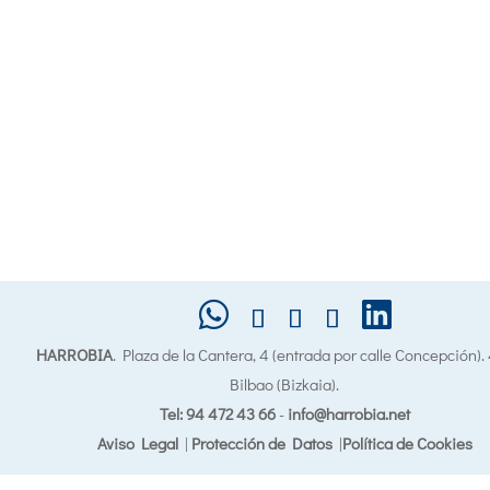
HARROBIA
. Plaza de la Cantera, 4 (entrada por calle Concepción)
Bilbao (Bizkaia).
Tel: 94 472 43 66
-
info@harrobia.net
Aviso Legal
|
Protección de Datos
|
Política de Cookies