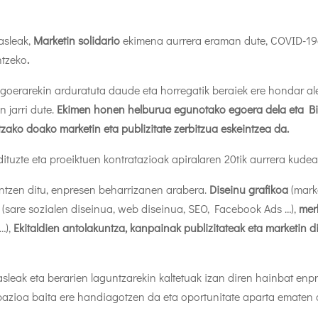
asleak,
Marketin solidario
ekimena aurrera eraman dute, COVID-19
ntzeko
.
erarekin arduratuta daude eta horregatik beraiek ere hondar ale
 jarri dute.
Ekimen honen helburua egunotako egoera dela eta B
tzako doako marketin eta publizitate zerbitzua eskeintzea da.
ituzte eta proeiktuen kontratazioak apiralaren 20tik aurrera kudea
aintzen ditu, enpresen beharrizanen arabera.
Diseinu grafikoa
(marka
(sare sozialen diseinua, web diseinua, SEO, Facebook Ads …),
mer
…),
Ekitaldien antolakuntza, kanpainak publizitateak eta marketin d
ikasleak eta berarien laguntzarekin kaltetuak izan diren hainbat enp
ibazioa baita ere handiagotzen da eta oportunitate aparta ematen 