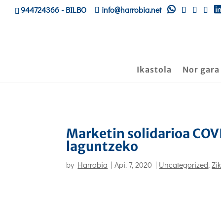
944724366
- BILBO
info@harrobia.net
Ikastola
Nor gara
Marketin solidarioa CO
laguntzeko
by
Harrobia
|
Api. 7, 2020
|
Uncategorized
,
Zi