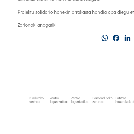
Proiektu solidario honekin arrakasta handia opa diegu et
Zorionak lanagatik!
WhatsApp
Faceb
Itundutako
Zentro
Zentro
Baimendutako
Entitate
zentroa:
laguntzailea:
laguntzailea:
zentroa:
hauetako kid