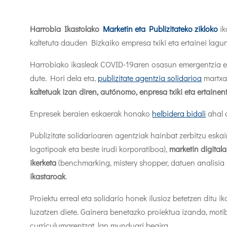
Harrobia Ikastolako
Marketin eta Publizitateko zikloko
ik
kaltetuta dauden Bizkaiko empresa txiki eta ertainei lagu
Harrobiako ikasleak COVID-19aren osasun emergentzia ego
dute. Hori dela eta,
publizitate agentzia solidarioa
martxan
kaltetuak izan diren, autónomo, enpresa txiki eta ertainen
Enpresek beraien eskaerak honako
helbidera bidali
ahal d
Publizitate solidarioaren agentziak hainbat zerbitzu esk
logotipoak eta beste irudi korporatiboa),
marketin digitala
ikerketa
(benchmarking, mistery shopper, datuen analisia 
ikastaroak
.
Proiektu erreal eta solidario honek ilusioz betetzen ditu 
luzatzen diete. Gainera benetazko proiektua izanda, mot
curriculumarentzat, lan munduari begira.