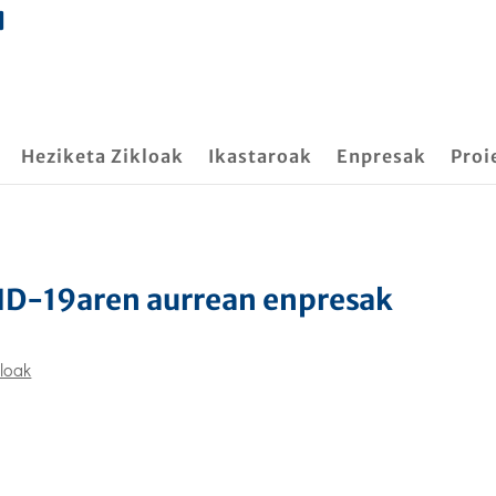
Heziketa Zikloak
Ikastaroak
Enpresak
Proi
VID-19aren aurrean enpresak
kloak