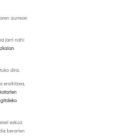
aren aurrean
a jarri nahi
izkaian
tuko dira.
 eraikitzea,
katarien
igitaleko
resei eskua
die berarien