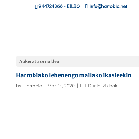
944724366
- BILBO
info@harrobia.net
Aukeratu orrialdea
LH Dualaren inguruko bilera egin dugu
Harrobiako lehenengo mailako ikasleekin
by
Harrobia
|
Mar. 11, 2020
|
LH Duala
,
Zikloak