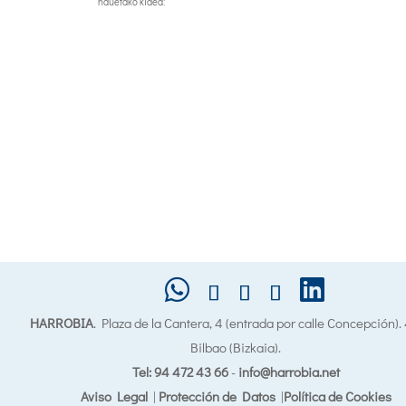
hauetako kidea:
HARROBIA
. Plaza de la Cantera, 4 (entrada por calle Concepción)
Bilbao (Bizkaia).
Tel: 94 472 43 66
-
info@harrobia.net
Aviso Legal
|
Protección de Datos
|
Política de Cookies