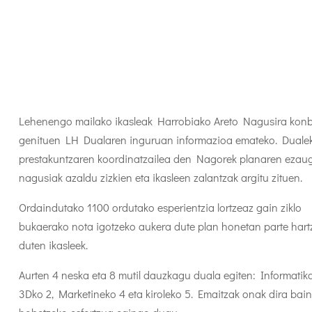
Lehenengo mailako ikasleak Harrobiako Areto Nagusira kon
genituen LH Dualaren inguruan informazioa emateko. Duale
prestakuntzaren koordinatzailea den Nagorek planaren ezaug
nagusiak azaldu zizkien eta ikasleen zalantzak argitu zituen.
Ordaindutako 1100 ordutako esperientzia lortzeaz gain ziklo
bukaerako nota igotzeko aukera dute plan honetan parte hart
duten ikasleek.
Aurten 4 neska eta 8 mutil dauzkagu duala egiten: Informatika
3Dko 2, Marketineko 4 eta kiroleko 5. Emaitzak onak dira bai