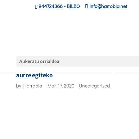
944724366
- BILBO
info@harrobia.net
Aukeratu orrialdea
E-Learning gida Koronabirusaren egoerari
aurre egiteko
by
Harrobia
|
Mar. 17, 2020
|
Uncategorized