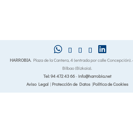
HARROBIA
. Plaza de la Cantera, 4 (entrada por calle Concepción)
Bilbao (Bizkaia).
Tel: 94 472 43 66
-
info@harrobia.net
Aviso Legal
|
Protección de Datos
|
Política de Cookies