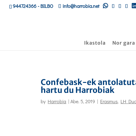
944724366
- BILBO
info@harrobia.net
Ikastola
Nor gara
Confebask-ek antolatut
hartu du Harrobiak
by
Harrobia
|
Abe. 5, 2019
|
Erasmus
,
LH Dua