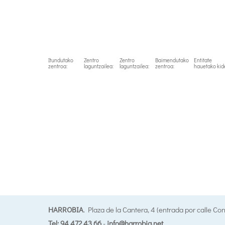
Itundutako
Zentro
Zentro
Baimendutako
Entitate
zentroa:
laguntzailea:
laguntzailea:
zentroa:
hauetako kid
HARROBIA
. Plaza de la Cantera, 4 (entrada por calle Co
Tel: 94 472 43 66
-
info@harrobia.net