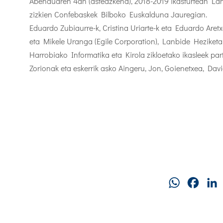
Abenduaren 4an (asteazkena), 2018-2019 ikasturtean Lan
zizkien Confebaskek Bilboko Euskalduna Jauregian.
Eduardo Zubiaurre-k, Cristina Uriarte-k eta Eduardo Aretx
eta Mikele Uranga (Egile Corporation), Lanbide Heziketak
Harrobiako Informatika eta Kirola zikloetako ikasleek p
Zorionak eta eskerrik asko Aingeru, Jon, Goienetxea, Davi
WhatsApp
Faceb