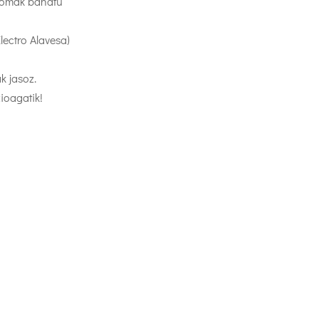
plomak banatu
lectro Alavesa)
k jasoz.
ioagatik!