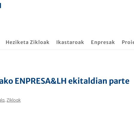
Heziketa Zikloak
Ikastaroak
Enpresak
Proi
ako ENPRESA&LH ekitaldian parte
la
,
Zikloak