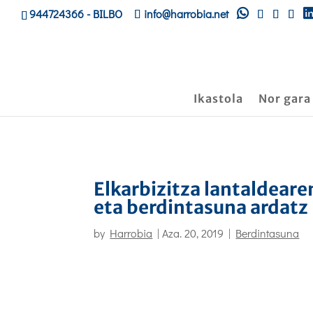
944724366
- BILBO
info@harrobia.net
Ikastola
Nor gara
Elkarbizitza lantaldeare
eta berdintasuna ardatz
by
Harrobia
|
Aza. 20, 2019
|
Berdintasuna