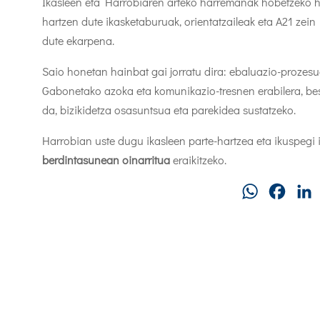
Ikasleen eta Harrobiaren arteko harremanak hobetzeko he
hartzen dute ikasketaburuak, orientatzaileak eta A21 zein
dute ekarpena.
Saio honetan hainbat gai jorratu dira: ebaluazio-prozes
Gabonetako azoka eta komunikazio-tresnen erabilera, bes
da, bizikidetza osasuntsua eta parekidea sustatzeko.
Harrobian uste dugu ikasleen parte-hartzea eta ikuspegi 
berdintasunean oinarritua
eraikitzeko.
WhatsApp
Faceb