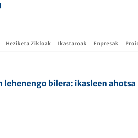
Heziketa Zikloak
Ikastaroak
Enpresak
Proi
n lehenengo bilera: ikasleen ahotsa