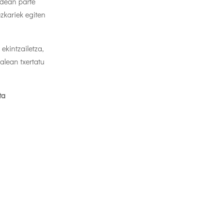
ldean parte
zkariek egiten
, ekintzailetza,
alean txertatu
ta