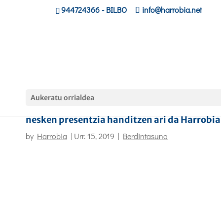
944724366
- BILBO
info@harrobia.net
Aukeratu orrialdea
Zikloetan berdintasuna lortzeko bidean:
nesken presentzia handitzen ari da Harrobi
by
Harrobia
|
Urr. 15, 2019
|
Berdintasuna