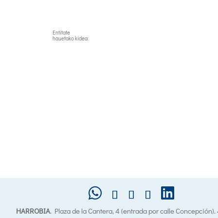
Entitate
hauetako kidea:
HARROBIA
. Plaza de la Cantera, 4 (entrada por calle Concepción)