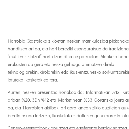
Harrobia Ikastolako zikloetan nesken matrikulazioa pixkanak
handitzen ari da, eta hori bereziki esanguratsua da tradizional
“mutilen ziklotzat” hartu izan diren esparruetan. Aldaketa hone
erakusten du gero eta neska gehiago animatzen direla
teknologiarekin, kirolarekin edo ikus-entzunezko sorkuntzareki
lotutako ikasketak egitera.
Aurten, nesken presentzia honakoa da: Informatikan %12, Kiro
arloan %20, 3Dn %12 eta Marketinean %33. Goranzko joera a
da, eta Harrobian aktiboki ari gara lanean ziklo guztietan auk
berdintasuna lortzeko, ikasketak ez daitezen generoarekin lotu
Genero-estereotipoak apurtzea eta erreferente berriak sortzea