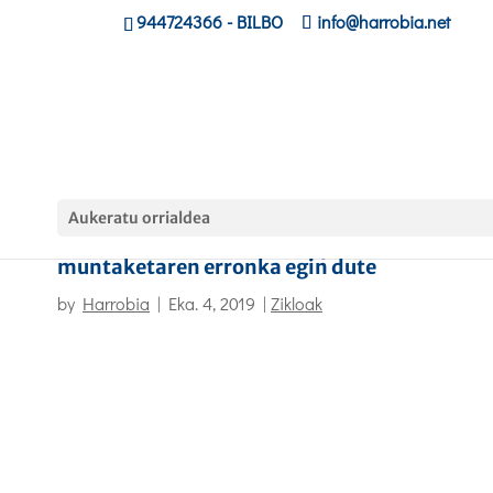
944724366
- BILBO
info@harrobia.net
Aukeratu orrialdea
Informatikako ikasleek ekipoen
muntaketaren erronka egin dute
by
Harrobia
|
Eka. 4, 2019
|
Zikloak