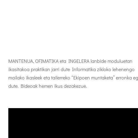
MANTENUA, OFIMATIKA eta INGELERA lanbide moduluetan
ikasitakoa praktikan jarri dute Informatika zikloko lehenengo
mailako ikasleek eta tailerreko “Ekipoen muntaketa” erronka e
dute. Bideoak hemen ikus dezakezue.