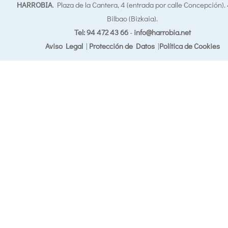
HARROBIA
. Plaza de la Cantera, 4 (entrada por calle Concepción)
Bilbao (Bizkaia).
Tel: 94 472 43 66
-
info@harrobia.net
Aviso Legal
|
Protección de Datos
|
Política de Cookies