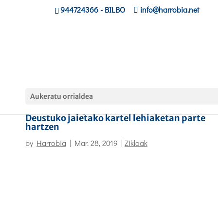
944724366
- BILBO
info@harrobia.net
Aukeratu orrialdea
Marketin eta publizitateko Jon Endika
Deustuko jaietako kartel lehiaketan parte
hartzen
by
Harrobia
|
Mar. 28, 2019
|
Zikloak