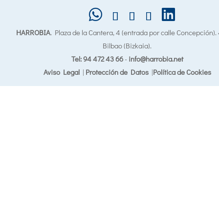
HARROBIA
. Plaza de la Cantera, 4 (entrada por calle Concepción)
Bilbao (Bizkaia).
Tel: 94 472 43 66
-
info@harrobia.net
Aviso Legal
|
Protección de Datos
|
Política de Cookies