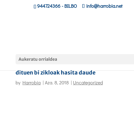
944724366
- BILBO
info@harrobia.net
Aukeratu orrialdea
Harrobiak eskaintza partzialean ematen
dituen bi zikloak hasita daude
by
Harrobia
|
Aza. 8, 2018
|
Uncategorized