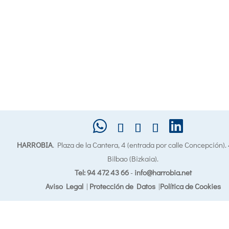
HARROBIA
. Plaza de la Cantera, 4 (entrada por calle Concepción)
Bilbao (Bizkaia).
Tel: 94 472 43 66
-
info@harrobia.net
Aviso Legal
|
Protección de Datos
|
Política de Cookies