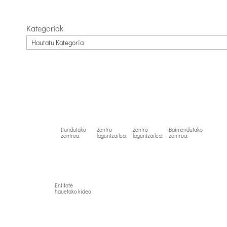
Link
Kategoriak
Itundutako
Zentro
Zentro
Baimendutako
zentroa:
laguntzailea:
laguntzailea:
zentroa:
Entitate
hauetako kidea: