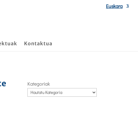
Euskara
ektuak
Kontaktua
te
Kategoriak