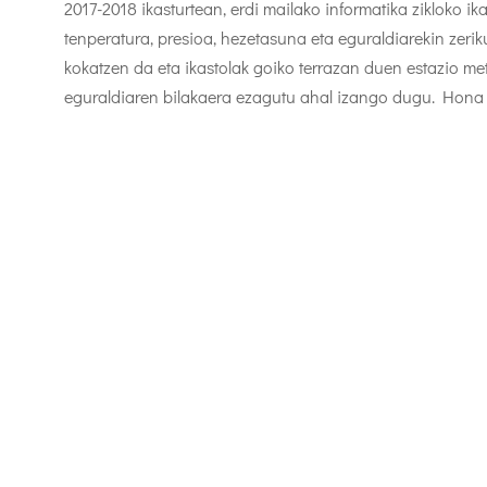
2017-2018 ikasturtean, erdi mailako informatika zikloko ik
tenperatura, presioa, hezetasuna eta eguraldiarekin zer
kokatzen da eta ikastolak goiko terrazan duen estazio me
eguraldiaren bilakaera ezagutu ahal izango dugu. Hona 