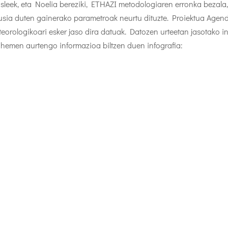
asleek, eta Noelia bereziki, ETHAZI metodologiaren erronka bezala, 
ikusia duten gainerako parametroak neurtu dituzte. Proiektua Agen
teorologikoari esker jaso dira datuak. Datozen urteetan jasotako i
hemen aurtengo informazioa biltzen duen infografia: