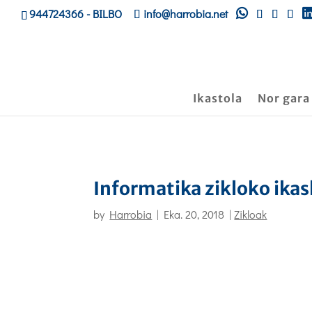
944724366
- BILBO
info@harrobia.net
Ikastola
Nor gara
Informatika zikloko ikas
by
Harrobia
|
Eka. 20, 2018
|
Zikloak