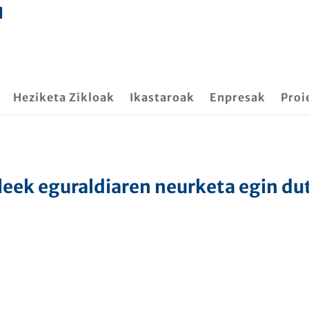
Heziketa Zikloak
Ikastaroak
Enpresak
Proi
leek eguraldiaren neurketa egin du