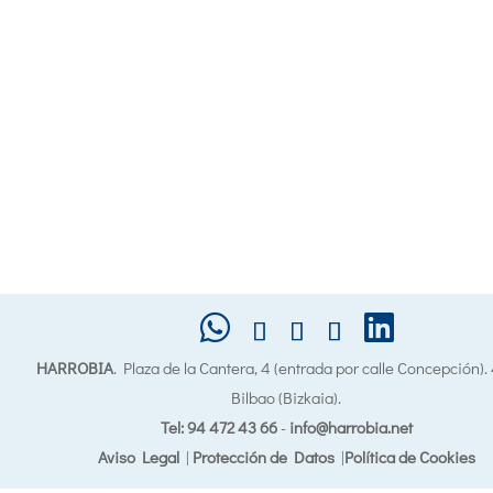
HARROBIA
. Plaza de la Cantera, 4 (entrada por calle Concepción)
Bilbao (Bizkaia).
Tel: 94 472 43 66
-
info@harrobia.net
Aviso Legal
|
Protección de Datos
|
Política de Cookies