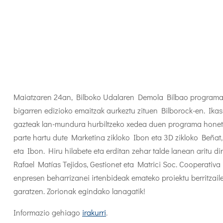
Maiatzaren 24an, Bilboko Udalaren Demola Bilbao program
bigarren edizioko emaitzak aurkeztu zituen Bilborock-en. Ikas
gazteak lan-mundura hurbiltzeko xedea duen programa hone
parte hartu dute Marketina zikloko Ibon eta 3D zikloko Beñat
eta Ibon. Hiru hilabete eta erditan zehar talde lanean aritu di
Rafael Matías Tejidos, Gestionet eta Matrici Soc. Cooperativa
enpresen beharrizanei irtenbideak emateko proiektu berritzail
garatzen. Zorionak egindako lanagatik!
Informazio gehiago
irakurri
.