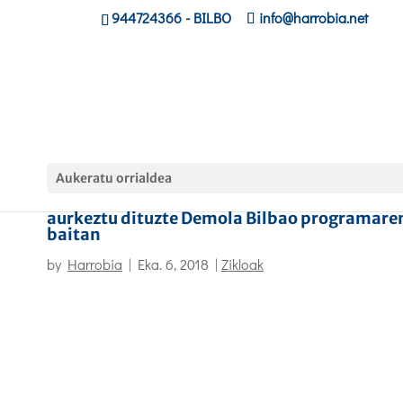
944724366
- BILBO
info@harrobia.net
Aukeratu orrialdea
Harrobiako ikasleek haien irtenbideak
aurkeztu dituzte Demola Bilbao programare
baitan
by
Harrobia
|
Eka. 6, 2018
|
Zikloak