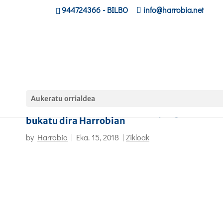
944724366
- BILBO
info@harrobia.net
Aukeratu orrialdea
2017-18 ikasturteko LH Duala programak
bukatu dira Harrobian
by
Harrobia
|
Eka. 15, 2018
|
Zikloak