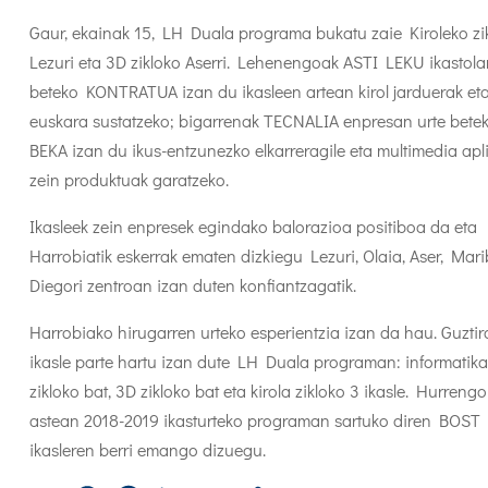
Gaur, ekainak 15, LH Duala programa bukatu zaie Kiroleko zi
Lezuri eta 3D zikloko Aserri. Lehenengoak ASTI LEKU ikastola
beteko KONTRATUA izan du ikasleen artean kirol jarduerak et
euskara sustatzeko; bigarrenak TECNALIA enpresan urte bete
BEKA izan du ikus-entzunezko elkarreragile eta multimedia apl
zein produktuak garatzeko.
Ikasleek zein enpresek egindako balorazioa positiboa da eta
Harrobiatik eskerrak ematen dizkiegu Lezuri, Olaia, Aser, Mari
Diegori zentroan izan duten konfiantzagatik.
Harrobiako hirugarren urteko esperientzia izan da hau. Guztir
ikasle parte hartu izan dute LH Duala programan: informatika
zikloko bat, 3D zikloko bat eta kirola zikloko 3 ikasle. Hurrengo
astean 2018-2019 ikasturteko programan sartuko diren BOST
ikasleren berri emango dizuegu.