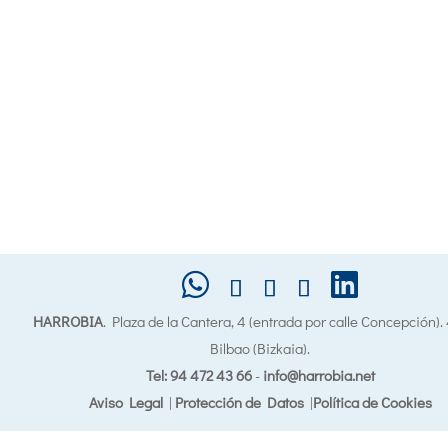
HARROBIA
. Plaza de la Cantera, 4 (entrada por calle Concepción)
Bilbao (Bizkaia).
Tel: 94 472 43 66
-
info@harrobia.net
Aviso Legal
|
Protección de Datos
|
Política de Cookies