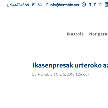
944724366
- BILBO
info@harrobia.net
Ikastola
Nor gara
Ikasenpresak urteroko a
by
Harrobia
|
Ots. 5, 2018
|
Zikloak