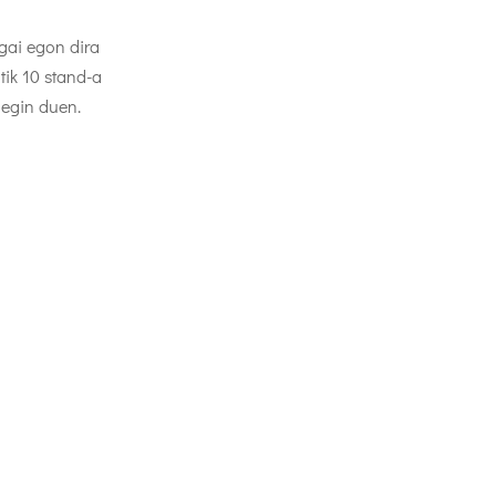
gai egon dira
tik 10 stand-a
 egin duen.