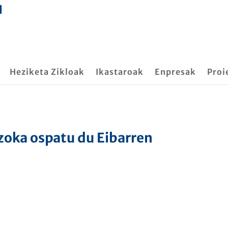
Heziketa Zikloak
Ikastaroak
Enpresak
Proi
zoka ospatu du Eibarren