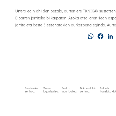
Urtero egin ohi den bezala, aurten ere TKNIKAk sustatz
Eibarren jarritako bi karpatan. Azoka otsailaren 1ean osp
jarrita eta beste 3 eszenatokian aurkezpena eginda. Aurte
WhatsApp
Faceb
Itundutako
Zentro
Zentro
Baimendutako
Entitate
zentroa:
laguntzailea:
laguntzailea:
zentroa:
hauetako kid