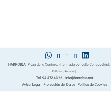
HARROBIA
. Plaza de la Cantera, 4 (entrada por calle Concepción)
Bilbao (Bizkaia).
Tel: 94 472 43 66
-
info@harrobia.net
Aviso Legal
|
Protección de Datos
|
Política de Cookies