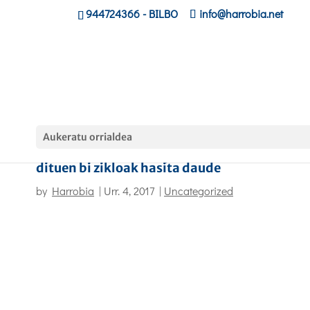
944724366
- BILBO
info@harrobia.net
Aukeratu orrialdea
Harrobiak eskaintza partzialean ematen
dituen bi zikloak hasita daude
by
Harrobia
|
Urr. 4, 2017
|
Uncategorized