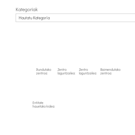
Kategoriak
Itundutako
Zentro
Zentro
Baimendutako
zentroa:
laguntzailea:
laguntzailea:
zentroa:
Entitate
hauetako kidea: