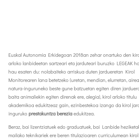
Euskal Autonomia Erkidegoan 2018an zehar onartuko den kiro
arloko lanbideetan sartzeari eta jarduteari buruzko LEGEAK 
hau esaten du: nolabaiteko arriskua duten jardueretan Kirol
Monitorearen lana betetzeko (uretan, mendian, elurretan, aire
natura-inguruneko beste gune batzuetan egiten diren jarduer
baita animaliekin egiten direnak ere, alegia), kirol arloko titulu
akademikoa edukitzeaz gain, ezinbestekoa izango da kirol ja
inguruko
prestakuntza berezia
edukitzea.
Beraz, bai lizentziatuek edo graduatuek, bai Lanbide heziketa
mailako teknikariek ere beren titulazioaren curriculumean kirol