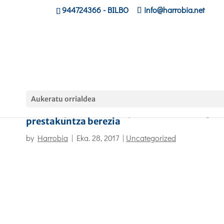
944724366
- BILBO
info@harrobia.net
Aukeratu orrialdea
Natur inguruneko kirol jardueretan lan egit
prestakuntza berezia
by
Harrobia
|
Eka. 28, 2017
|
Uncategorized