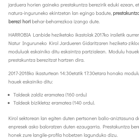
jarduera horien gaineko prestakuntza berezirik eduki ezean, e
natura-inguruneko ekintzetan lan egingo badute,
prestakuntz
berezi hori
behar-beharrezkoa izango dute.
HARROBIA Lanbide heziketako ikastolak 2017ko irailetik aurre
Natur Inguruneko Kirol Jardueren Gidaritzaren heziketa-ziklo
moduluak eskainiko ditu eskaintza partzialean. Modulu hauek
prestakuntza berezitzat hartzen dira.
2017-2018ko ikasturtean 14:30etatik 17:30etara honako modul
hauek eskainiko ditu:
Taldeak zaldiz eramatea (160 ordu)
Taldeak bizikletaz eramatea (140 ordu).
Kirol sektorean lan egiten duten pertsonen balio-aniztasuna d
enpresek asko baloratzen duten ezaugarria. Prestakuntza ber
honek zure langile-profila hobetzen lagunduko dizu.