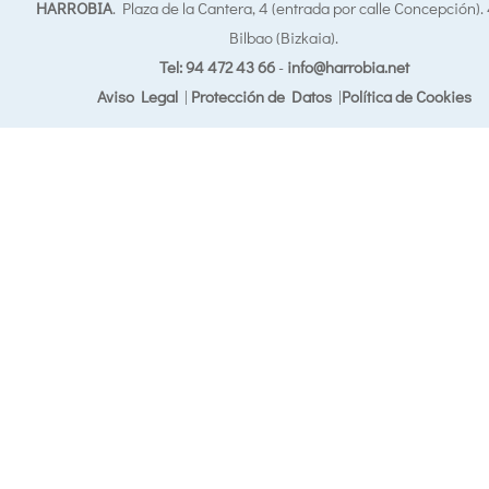
HARROBIA
. Plaza de la Cantera, 4 (entrada por calle Concepción)
Bilbao (Bizkaia).
Tel: 94 472 43 66
-
info@harrobia.net
Aviso Legal
|
Protección de Datos
|
Política de Cookies